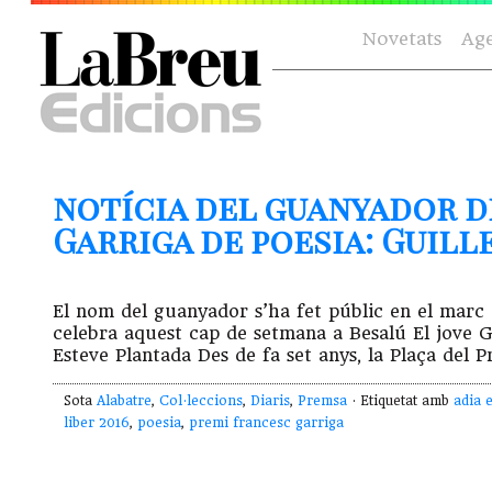
Novetats
Ag
notícia del guanyador d
Garriga de poesia: Guil
El nom del guanyador s’ha fet públic en el marc de
celebra aquest cap de setmana a Besalú El jove 
Esteve Plantada Des de fa set anys, la Plaça del 
Sota
Alabatre
,
Col·leccions
,
Diaris
,
Premsa
· Etiquetat amb
adia 
liber 2016
,
poesia
,
premi francesc garriga