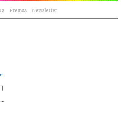
og
Premsa
Newsletter
ri
 |