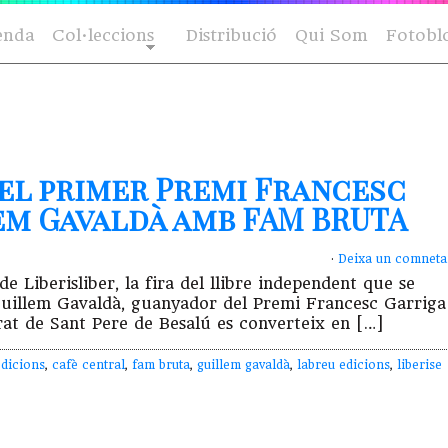
enda
Col·leccions
Distribució
Qui Som
Fotobl
el primer Premi Francesc
lem Gavaldà amb FAM BRUTA
·
Deixa un comneta
 Liberisliber, la fira del llibre independent que se
Guillem Gavaldà, guanyador del Premi Francesc Garriga
Prat de Sant Pere de Besalú es converteix en […]
edicions
,
cafè central
,
fam bruta
,
guillem gavaldà
,
labreu edicions
,
liberise