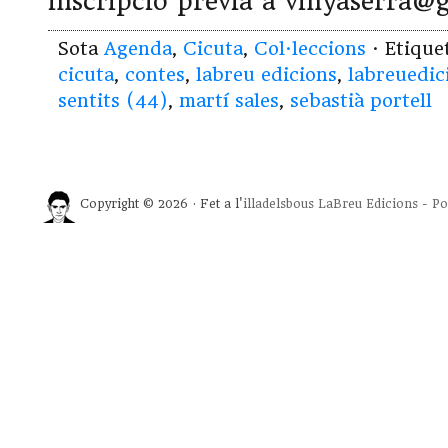
inscripció prèvia a vinyaserra@
Sota
Agenda
,
Cicuta
,
Col·leccions
· Etiqu
cicuta
,
contes
,
labreu edicions
,
labreuedic
sentits (44)
,
martí sales
,
sebastià portell
Copyright © 2026 · Fet a l'
illadelsbous
LaBreu Edicions
-
Po