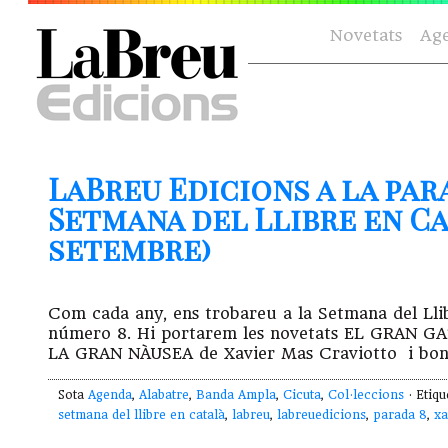
Novetats
Ag
LaBreu Edicions a la par
Setmana del Llibre en Cat
setembre)
Com cada any, ens trobareu a la Setmana del Llibr
número 8. Hi portarem les novetats EL GRAN GA
LA GRAN NÀUSEA de Xavier Mas Craviotto i bona
Sota
Agenda
,
Alabatre
,
Banda Ampla
,
Cicuta
,
Col·leccions
· Etiq
setmana del llibre en català
,
labreu
,
labreuedicions
,
parada 8
,
xa