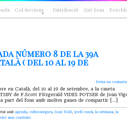
enda
Col·leccions
Distribució
Qui Som
Fotobl
ada número 8 de la 39a
alà ( del 10 al 19 de
·
Deixa un comneta
e en Català, del 10 al 19 de setembre, a la caseta
TSBY de F.Scott Fitzgerald VIDES POTSER de Joan Vi
 part del fons amb moltes ganes de compartir […]
uetat amb
agenda
,
culturasegura
,
Joan Todó
,
jordi cussà
,
la setmana
,
la
vier mas craviotto