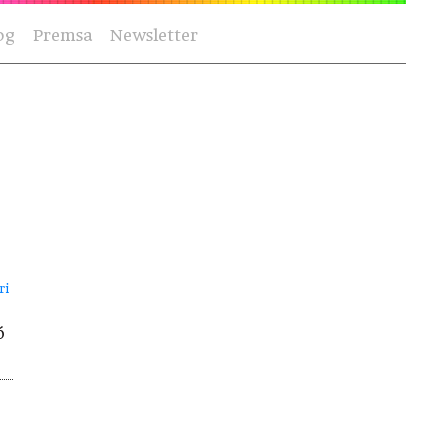
og
Premsa
Newsletter
ri
gó