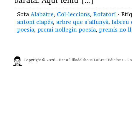
barata. Aquí teniu […]
Sota
Alabatre
,
Col·leccions
,
Rotatori
· Eti
antoni clapés
,
arbre que s'allunyà
,
labreu 
poesia
,
premi nollegiu poesia
,
premis no ll
Copyright © 2026 · Fet a l'
illadelsbous
LaBreu Edicions
-
Po