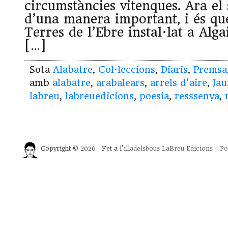
circumstàncies vitenques. Ara el 
d’una manera important, i és que
Terres de l’Ebre instal·lat a Alga
[…]
Sota
Alabatre
,
Col·leccions
,
Diaris
,
Premsa
amb
alabatre
,
arabalears
,
arrels d'aire
,
Jau
labreu
,
labreuedicions
,
poesia
,
resssenya
,
Copyright © 2026 · Fet a l'
illadelsbous
LaBreu Edicions
-
Po