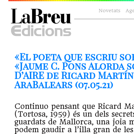
Novetats
Ag
«El poeta que escriu so
«Jaume C. Pons Alorda 
D’AIRE de Ricard Martín
AraBalears (07.05.21)
Continuo pensant que Ricard Ma
(Tortosa, 1959) és un dels secre
guardats de Mallorca, una joia m
podem gaudir a l’illa gran de les