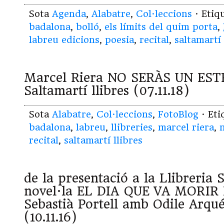
Sota
Agenda
,
Alabatre
,
Col·leccions
· Etiq
badalona
,
bolló
,
els límits del quim porta
,
labreu edicions
,
poesia
,
recital
,
saltamartí 
Marcel Riera NO SERÀS UN ES
Saltamartí llibres (07.11.18)
Sota
Alabatre
,
Col·leccions
,
FotoBlog
· Et
badalona
,
labreu
,
llibreries
,
marcel riera
,
recital
,
saltamartí llibres
de la presentació a la Llibreria 
novel·la EL DIA QUE VA MORIR
Sebastià Portell amb Odile Arqu
(10.11.16)