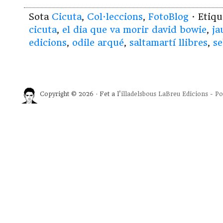
Sota
Cicuta
,
Col·leccions
,
FotoBlog
· Etiq
cicuta
,
el dia que va morir david bowie
,
ja
edicions
,
odile arqué
,
saltamartí llibres
,
se
Copyright © 2026 · Fet a l'
illadelsbous
LaBreu Edicions
-
Po