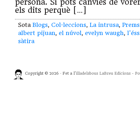
persona. Si pots canvies de vorer
els dits perquè […]
Sota
Blogs
,
Col·leccions
,
La intrusa
,
Prems
albert pijuan
,
el núvol
,
evelyn waugh
,
l'és
sàtira
Copyright © 2026 · Fet a l'
illadelsbous
LaBreu Edicions
-
Po