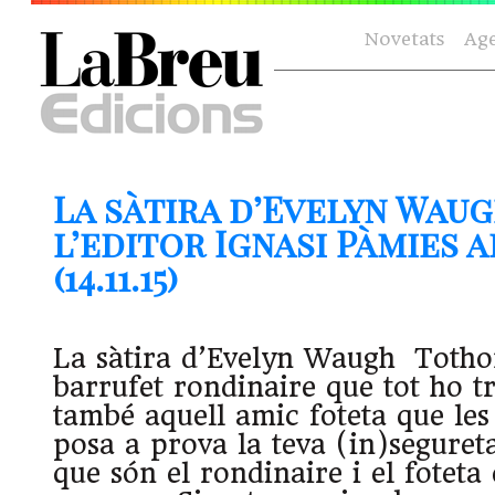
Novetats
Ag
La sàtira d’Evelyn Waug
l’editor Ignasi Pàmies 
(14.11.15)
La sàtira d’Evelyn Waugh Totho
barrufet rondinaire que tot ho t
també aquell amic foteta que les
posa a prova la teva (in)seguret
que són el rondinaire i el foteta