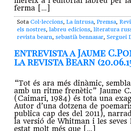
mereix a l’editorial labreu per l
ferma […]
Sota
Col·leccions
,
La intrusa
,
Premsa
,
Revi
els nostres
,
labreu edicions
,
literatura rus
revista bearn
,
sebastià bennasar
,
Serguei 
entrevista a Jaume C.Po
la revista Bearn (20.06.1
“Tot és ara més dinàmic, sembla 
amb un ritme frenètic” Jaume C
(Caimari, 1984) és tota una exag
Autor d’una dotzena de poemaris
publica cap des del 2011), narra
la versió de Whitman i les seves
estat molt més que […]