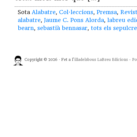
Sota
Alabatre
,
Col·leccions
,
Premsa
,
Revis
alabatre
,
Jaume C. Pons Alorda
,
labreu edi
bearn
,
sebastià bennasar
,
tots els sepulcr
Copyright © 2026 · Fet a l'
illadelsbous
LaBreu Edicions
-
Po