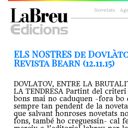
Novetats
Ag
ELS NOSTRES de Dovlàto
Revista Bearn (12.11.15)
DOVLATOV, ENTRE LA BRUTALI
LA TENDRESA Partint del criteri 
bons mai no caduquen -fora bo q
sempre tan pendent de la novetat. 
que salvant honroses novetats n
fons, també ho creguessin- cal fe