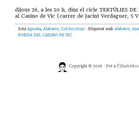
dijous 26, a les 20 h, dins el cicle TERTÚLIE
al Casino de Vic (carrer de Jacint Verdaguer, 5 V
Sota
Agenda
,
Alabatre
,
Col·leccions
· Etiquetat amb
alabatre
,
Ann
POESIA DEL CASINO DE VIC
Copyright © 2026 · Fet a l'
illadelsbo