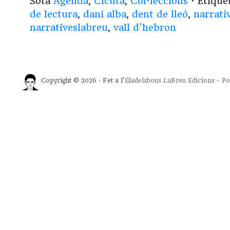
Sota
Agenda
,
Cicuta
,
Col·leccions
· Etiqu
de lectura
,
dani alba
,
dent de lleó
,
narrati
narrativeslabreu
,
vall d'hebron
Copyright © 2026 · Fet a l'
illadelsbous
LaBreu Edicions
-
Po