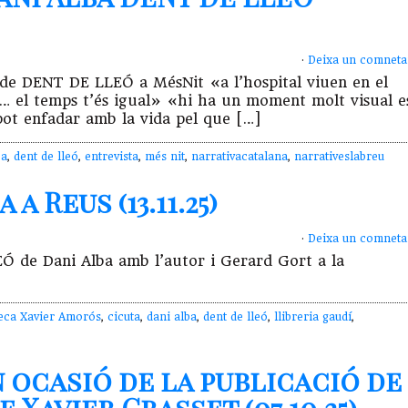
·
Deixa un comneta
ó de DENT DE LLEÓ a MésNit «a l’hospital viuen en el
el temps t’és igual» «hi ha un moment molt visual e
pot enfadar amb la vida pel que […]
ba
,
dent de lleó
,
entrevista
,
més nit
,
narrativacatalana
,
narrativeslabreu
a Reus (13.11.25)
·
Deixa un comneta
EÓ de Dani Alba amb l’autor i Gerard Gort a la
teca Xavier Amorós
,
cicuta
,
dani alba
,
dent de lleó
,
llibreria gaudí
,
n ocasió de la publicació de