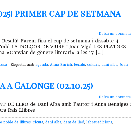
2025! primer cap de setmana
·
Deixa un comneta
 Besalú! Farem fira el cap de setmana i dissabte 4
oan Todó LA DOLÇOR DE VIURE i Joan Vigó LES PLATGES
a «Canviar de gènere literari» a les 17 […]
rusa
· Etiquetat amb
agenda
,
Anna Enrich
,
besalú
,
cultura
,
dani alba
,
Joan
 a Calonge (02.10.25)
·
Deixa un comneta
 DENT DE LLEÓ de Dani Alba amb l’autor i Anna Benaiges 
ra Rals Llibres
e poble de llibres
,
cicuta
,
dani alba
,
dent de lleó
,
labreuedicions
,