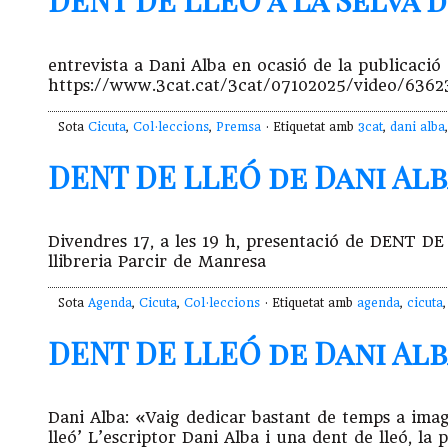
DENT DE LLEÓ a La Selva de
entrevista a Dani Alba en ocasió de la publicaci
https://www.3cat.cat/3cat/07102025/video/6362
Sota
Cicuta
,
Col·leccions
,
Premsa
· Etiquetat amb
3cat
,
dani alba
DENT DE LLEÓ de Dani Alba
Divendres 17, a les 19 h, presentació de DENT DE 
llibreria Parcir de Manresa
Sota
Agenda
,
Cicuta
,
Col·leccions
· Etiquetat amb
agenda
,
cicuta
DENT DE LLEÓ de Dani Alba 
Dani Alba: «Vaig dedicar bastant de temps a imag
lleó’ L’escriptor Dani Alba i una dent de lleó, la