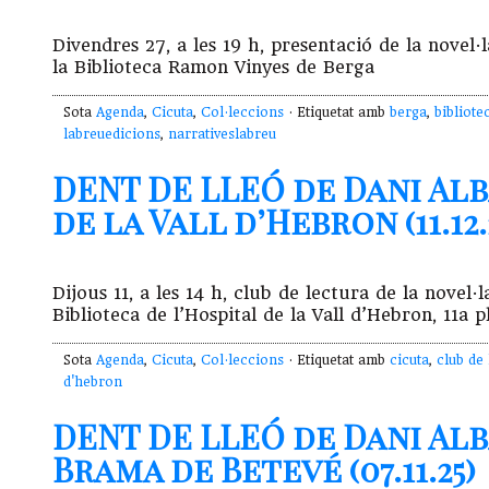
Divendres 27, a les 19 h, presentació de la nove
la Biblioteca Ramon Vinyes de Berga
Sota
Agenda
,
Cicuta
,
Col·leccions
· Etiquetat amb
berga
,
bibliot
labreuedicions
,
narrativeslabreu
DENT DE LLEÓ de Dani Al
de la Vall d’Hebron (11.12.
Dijous 11, a les 14 h, club de lectura de la nove
Biblioteca de l’Hospital de la Vall d’Hebron, 11a 
Sota
Agenda
,
Cicuta
,
Col·leccions
· Etiquetat amb
cicuta
,
club de 
d'hebron
DENT DE LLEÓ de Dani Al
Brama de Betevé (07.11.25)