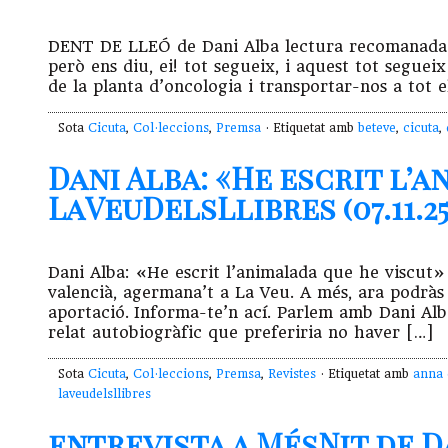
DENT DE LLEÓ de Dani Alba lectura recomanada a
però ens diu, ei! tot segueix, i aquest tot segue
de la planta d’oncologia i transportar-nos a tot 
Sota
Cicuta
,
Col·leccions
,
Premsa
· Etiquetat amb
beteve
,
cicuta
,
Dani Alba: «He escrit l’
LaVeuDelsLlibres (07.11.25
Dani Alba: «He escrit l’animalada que he viscut»
valencià, agermana’t a La Veu. A més, ara podràs
aportació. Informa-te’n ací. Parlem amb Dani Alba
relat autobiogràfic que preferiria no haver […]
Sota
Cicuta
,
Col·leccions
,
Premsa
,
Revistes
· Etiquetat amb
anna 
laveudelsllibres
entrevista a MésNit de D