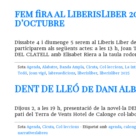
fem fira al LiberisLiber 
d’octubre
Dissabte 4 i diumenge 5 serem al Liberis Liber de
participarem als següents actes: a les 13 h, J
DEL CLATELL amb Elisabet Riera a la taula rodon
Sota
Agenda
,
Alabatre
,
Banda Ampla
,
Cicuta
,
Col·leccions
,
La int
Todó
,
joan vigó
,
labreuedicions
,
liberisliber
,
liberisliber 2025
DENT DE LLEÓ de Dani Alba
Dijous 2, a les 19 h, presentació de la novel·la
pati del Terra de Vents Hotel de Calonge col·labo
Sota
Agenda
,
Cicuta
,
Col·leccions
· Etiquetat amb
agenda
,
calong
narrativeslabreu