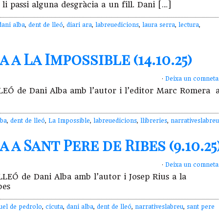
i passi alguna desgràcia a un fill. Dani […]
dani alba
,
dent de lleó
,
diari ara
,
labreuedicions
,
laura serra
,
lectura
,
a La Impossible (14.10.25)
·
Deixa un comneta
LLEÓ de Dani Alba amb l’autor i l’editor Marc Romera 
lba
,
dent de lleó
,
La Impossible
,
labreuedicions
,
llibreries
,
narrativeslabreu
a Sant Pere de Ribes (9.10.25
·
Deixa un comneta
LLEÓ de Dani Alba amb l’autor i Josep Rius a la
bes
uel de pedrolo
,
cicuta
,
dani alba
,
dent de lleó
,
narrativeslabreu
,
sant pere