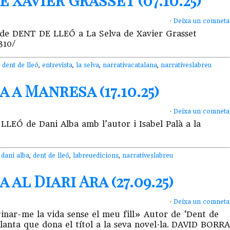
 Xavier Grasset (07.10.25)
·
Deixa un comneta
ó de DENT DE LLEÓ a La Selva de Xavier Grasset
310/
,
dent de lleó
,
entrevista
,
la selva
,
narrativacatalana
,
narrativeslabreu
 a Manresa (17.10.25)
·
Deixa un comneta
LLEÓ de Dani Alba amb l’autor i Isabel Palà a la
,
dani alba
,
dent de lleó
,
labreuedicions
,
narrativeslabreu
al Diari Ara (27.09.25)
·
Deixa un comneta
inar-me la vida sense el meu fill» Autor de ‘Dent de
 planta que dona el títol a la seva novel·la. DAVID BORR