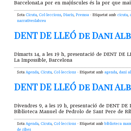
BarcelonaLa por en majúscules és la por que mai l
Sota
Cicuta
,
Col·leccions
,
Diaris
,
Premsa
· Etiquetat amb
cicuta
,
narrativeslabreu
DENT DE LLEÓ de Dani Alba 
Dimarts 14, a les 19 h, presentació de DENT DE 
La Impossible, Barcelona
Sota
Agenda
,
Cicuta
,
Col·leccions
· Etiquetat amb
agenda
,
dani a
DENT DE LLEÓ de Dani Alba 
Divendres 9, a les 19 h, presentació de DENT DE 
Biblioteca Manuel de Pedrolo de Sant Pere de Ri
Sota
Agenda
,
Cicuta
,
Col·leccions
· Etiquetat amb
biblioteca man
de ribes