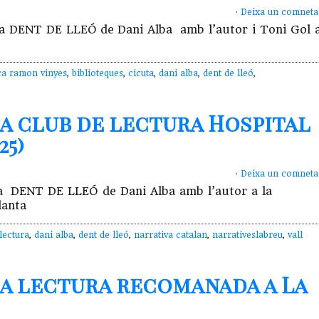
·
Deixa un comneta
l·la DENT DE LLEÓ de Dani Alba amb l’autor i Toni Gol 
eca ramon vinyes
,
biblioteques
,
cicuta
,
dani alba
,
dent de lleó
,
ba club de lectura Hospital
25)
·
Deixa un comneta
l·la DENT DE LLEÓ de Dani Alba amb l’autor a la
planta
lectura
,
dani alba
,
dent de lleó
,
narrativa catalan
,
narrativeslabreu
,
vall
ba lectura recomanada a La