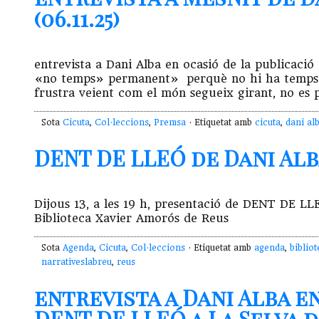
(06.11.25)
entrevista a Dani Alba en ocasió de la publicaci
«no temps» permanent» perquè no hi ha temps… 
frustra veient com el món segueix girant, no es 
Sota
Cicuta
,
Col·leccions
,
Premsa
· Etiquetat amb
cicuta
,
dani al
DENT DE LLEÓ de Dani Alba 
Dijous 13, a les 19 h, presentació de DENT DE LL
Biblioteca Xavier Amorós de Reus
Sota
Agenda
,
Cicuta
,
Col·leccions
· Etiquetat amb
agenda
,
biblio
narrativeslabreu
,
reus
entrevista a Dani Alba e