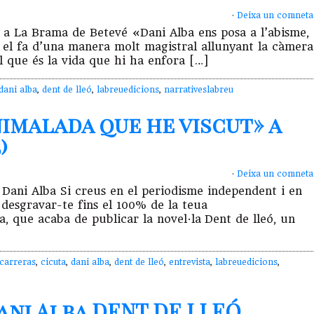
·
Deixa un comneta
 La Brama de Betevé «Dani Alba ens posa a l’abisme,
ix el fa d’una manera molt magistral allunyant la càmera
el que és la vida que hi ha enfora […]
dani alba
,
dent de lleó
,
labreuedicions
,
narrativeslabreu
animalada que he viscut» a
)
·
Deixa un comneta
 Dani Alba Si creus en el periodisme independent i en
 desgravar-te fins el 100% de la teua
, que acaba de publicar la novel·la Dent de lleó, un
carreras
,
cicuta
,
dani alba
,
dent de lleó
,
entrevista
,
labreuedicions
,
ani Alba DENT DE LLEÓ