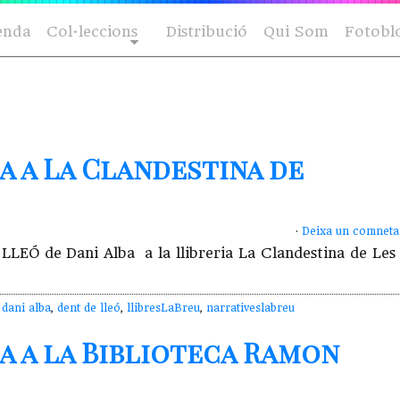
enda
Col·leccions
Distribució
Qui Som
Fotobl
a a La Clandestina de
·
Deixa un comneta
 LLEÓ de Dani Alba a la llibreria La Clandestina de Les
,
dani alba
,
dent de lleó
,
llibresLaBreu
,
narrativeslabreu
a a la Biblioteca Ramon