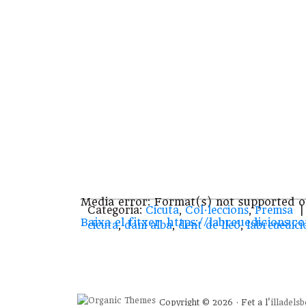
Media error: Format(s) not supported o
Categoria:
Cicuta
,
Col·leccions
,
Premsa
| 
Baixa el fitxer: https://labreuedicio
cicuta
,
dani alba
,
dent de lleó
,
labreuedici
00:00
Copyright © 2026 · Fet a l'
illadels