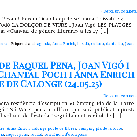
·
Deixa un comneta
 Besalú! Farem fira el cap de setmana i dissabte 4
oan Todó LA DOLÇOR DE VIURE i Joan Vigó LES PLATGES
a «Canviar de gènere literari» a les 17 […]
rusa
· Etiquetat amb
agenda
,
Anna Enrich
,
besalú
,
cultura
,
dani alba
,
Joan
de Raquel Pena, Joan Vigó i
 Chantal Poch i Anna Enrich
 de Calonge (24.05.25)
·
Deixa un comneta
mera residència d’escriptura «Càmping Pla de la Torre
ó i Nú Miret per a un llibre que serà publicat aquesta
al voltant de l’estada i seguidament recital de […]
tre
,
Anna Enrich
,
calonge poble de llibres
,
càmping pla de la torre
,
ia
,
raquel pena
,
recital
,
residència d'escriptura