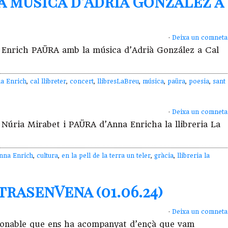
a música d’Adrià González a
·
Deixa un comneta
nna Enrich PAÜRA amb la música d’Adrià González a Cal
a Enrich
,
cal llibreter
,
concert
,
llibresLaBreu
,
música
,
paüra
,
poesia
,
sant
·
Deixa un comneta
úria Mirabet i PAÜRA d’Anna Enricha la llibreria La
nna Enrich
,
cultura
,
en la pell de la terra un teler
,
gràcia
,
llibreria la
rasenVena (01.06.24)
·
Deixa un comneta
ionable que ens ha acompanyat d’ençà que vam