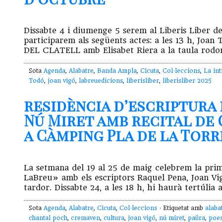
Dissabte 4 i diumenge 5 serem al Liberis Liber de
participarem als següents actes: a les 13 h, J
DEL CLATELL amb Elisabet Riera a la taula rodon
Sota
Agenda
,
Alabatre
,
Banda Ampla
,
Cicuta
,
Col·leccions
,
La int
Todó
,
joan vigó
,
labreuedicions
,
liberisliber
,
liberisliber 2025
residència d’escriptura 
Nú Miret amb recital de
a Càmping Pla de la Torre
La setmana del 19 al 25 de maig celebrem la pri
LaBreu» amb els escriptors Raquel Pena, Joan Vig
tardor. Dissabte 24, a les 18 h, hi haurà tertúlia 
Sota
Agenda
,
Alabatre
,
Cicuta
,
Col·leccions
· Etiquetat amb
alaba
chantal poch
,
cremaven
,
cultura
,
joan vigó
,
nú miret
,
paüra
,
poes