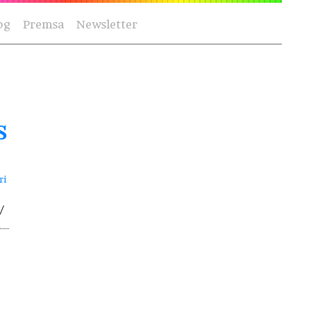
og
Premsa
Newsletter
s
ri
/