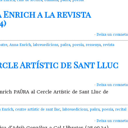
a Enrich
,
club de lectura
,
òmnium
,
paüra
,
poesia
 Enrich a la revista
4)
·
Deixa un comneta
batre
,
Anna Enrich
,
labreuedicions
,
paüra
,
poesia
,
ressenya
,
revista
cle Artístic de Sant Lluc
·
Deixa un comneta
 Enrich PAÜRA al Cercle Artístic de Sant Lluc de
 Enrich
,
centre artístic de sant lluc
,
labreuedicions
,
paüra
,
poesia
,
recital
·
Deixa un comneta
ca d’Adrià González a Cal Llibreter (28.09.24)