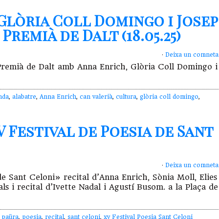
 Glòria Coll Domingo i Josep
Premià de Dalt (18.05.25)
·
Deixa un comneta
 Premià de Dalt amb Anna Enrich, Glòria Coll Domingo 
nda
,
alabatre
,
Anna Enrich
,
can valerià
,
cultura
,
glòria coll domingo
,
V Festival de Poesia de Sant
·
Deixa un comneta
 de Sant Celoni» recital d’Anna Enrich, Sònia Moll, Elies
s i recital d’Ivette Nadal i Agustí Busom. a la Plaça de
,
paüra
,
poesia
,
recital
,
sant celoni
,
xv Festival Poesia Sant Celoni