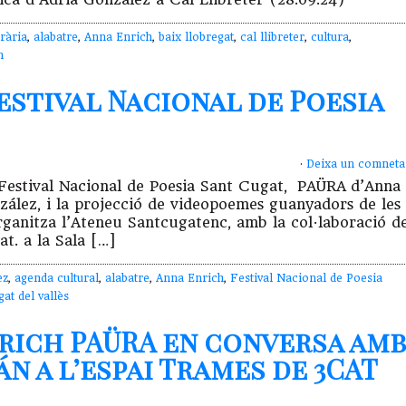
rària
,
alabatre
,
Anna Enrich
,
baix llobregat
,
cal llibreter
,
cultura
,
n
estival Nacional de Poesia
·
Deixa un comneta
l Festival Nacional de Poesia Sant Cugat, PAÜRA d’Anna
lez, i la projecció de videopoemes guanyadors de les
ganitza l’Ateneu Santcugatenc, amb la col·laboració d
t. a la Sala […]
ez
,
agenda cultural
,
alabatre
,
Anna Enrich
,
Festival Nacional de Poesia
gat del vallès
nrich PAÜRA en conversa amb
n a l’espai Trames de 3CAT