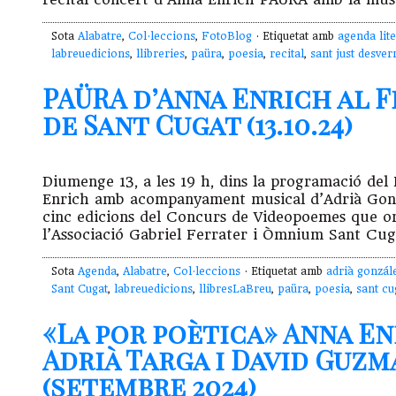
Sota
Alabatre
,
Col·leccions
,
FotoBlog
· Etiquetat amb
agenda lite
labreuedicions
,
llibreries
,
paüra
,
poesia
,
recital
,
sant just desver
PAÜRA d’Anna Enrich al F
de Sant Cugat (13.10.24)
Diumenge 13, a les 19 h, dins la programació de
Enrich amb acompanyament musical d’Adrià Gonzá
cinc edicions del Concurs de Videopoemes que or
l’Associació Gabriel Ferrater i Òmnium Sant Cuga
Sota
Agenda
,
Alabatre
,
Col·leccions
· Etiquetat amb
adrià gonzál
Sant Cugat
,
labreuedicions
,
llibresLaBreu
,
paüra
,
poesia
,
sant cu
«La por poètica» Anna E
Adrià Targa i David Guzmá
(setembre 2024)