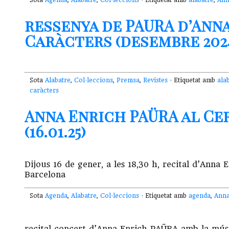
Sota
Agenda
,
Alabatre
,
Col·leccions
· Etiquetat amb
alabatre
,
Ann
ressenya de PAURA d’Anna
Caràcters (desembre 202
Sota
Alabatre
,
Col·leccions
,
Premsa
,
Revistes
· Etiquetat amb
ala
caràcters
Anna Enrich PAÜRA al Cer
(16.01.25)
Dijous 16 de gener, a les 18,30 h, recital d’Anna
Barcelona
Sota
Agenda
,
Alabatre
,
Col·leccions
· Etiquetat amb
agenda
,
Anna
recital concert d’Anna Enrich PAÜRA amb la músi