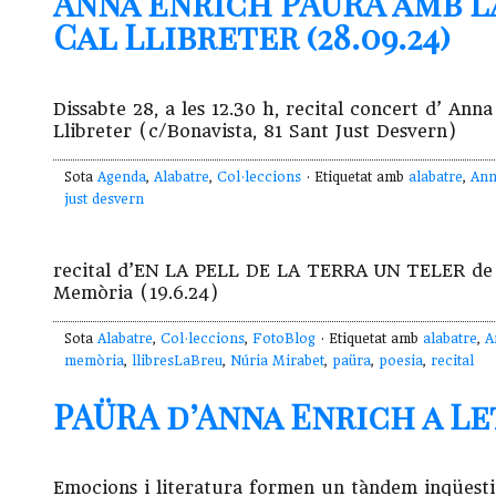
Anna Enrich PAÜRA amb l
Cal Llibreter (28.09.24)
Dissabte 28, a les 12.30 h, recital concert d’ A
Llibreter (c/Bonavista, 81 Sant Just Desvern)
Sota
Agenda
,
Alabatre
,
Col·leccions
· Etiquetat amb
alabatre
,
Ann
just desvern
recital d’EN LA PELL DE LA TERRA UN TELER de N
Memòria (19.6.24)
Sota
Alabatre
,
Col·leccions
,
FotoBlog
· Etiquetat amb
alabatre
,
A
memòria
,
llibresLaBreu
,
Núria Mirabet
,
paüra
,
poesia
,
recital
PAÜRA d’Anna Enrich a Let
Emocions i literatura formen un tàndem inqüest