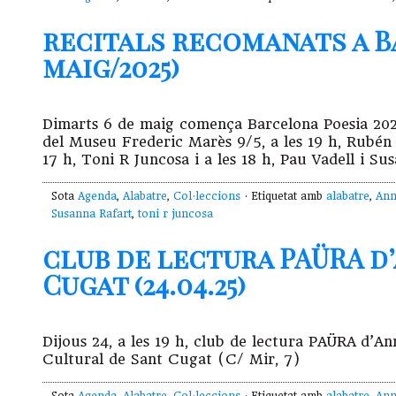
recitals recomanats a Ba
maig/2025)
Dimarts 6 de maig comença Barcelona Poesia 2025
del Museu Frederic Marès 9/5, a les 19 h, Rubén
17 h, Toni R Juncosa i a les 18 h, Pau Vadell i Su
Sota
Agenda
,
Alabatre
,
Col·leccions
· Etiquetat amb
alabatre
,
Ann
Susanna Rafart
,
toni r juncosa
club de lectura PAÜRA d
Cugat (24.04.25)
Dijous 24, a les 19 h, club de lectura PAÜRA d’
Cultural de Sant Cugat (C/ Mir, 7)