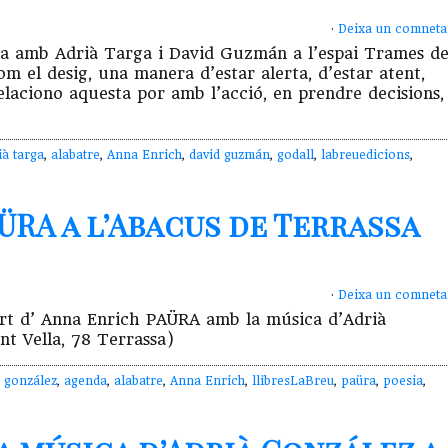
·
Deixa un comneta
a amb Adrià Targa i David Guzmán a l’espai Trames d
 el desig, una manera d’estar alerta, d’estar atent,
 relaciono aquesta por amb l’acció, en prendre decisions,
ià targa
,
alabatre
,
Anna Enrich
,
david guzmán
,
godall
,
labreuedicions
,
ÜRA a l’Abacus de Terrassa
·
Deixa un comneta
cert d’ Anna Enrich PAÜRA amb la música d’Adrià
nt Vella, 78 Terrassa)
à gonzález
,
agenda
,
alabatre
,
Anna Enrich
,
llibresLaBreu
,
paüra
,
poesia
,