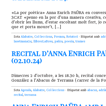
«La por poètica» Anna Enrich PAÜRA en convers
3CAT «penso en la por d’una manera creativa, com
d’obrir les llums, d’estar escoltant molt fort, jo
que et porta moure’t, […]
Sota
Alabatre
,
Col·leccions
,
Premsa
,
Rotatori
· Etiquetat amb
adr
lasetmana24
,
llibresLaBreu
,
paüra
,
poesia
,
trames
recital d’Anna Enrich PA
(02.10.24)
Dimecres 2 d’octubre, a les 18.30 h, recital con
González a l’Abacus de Terrassa (carrer de la Fo
Sota
Agenda
,
Alabatre
,
Col·leccions
· Etiquetat amb
abacus
,
adri
recital
,
terrassa