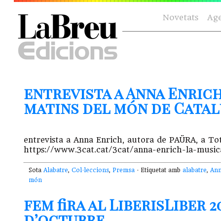
Novetats
Ag
entrevista a Anna Enrich
matins del món de Catalu
entrevista a Anna Enrich, autora de PAÜRA, a To
https://www.3cat.cat/3cat/anna-enrich-la-musi
Sota
Alabatre
,
Col·leccions
,
Premsa
· Etiquetat amb
alabatre
,
Ann
món
fem fira al LiberisLiber 
d’octubre