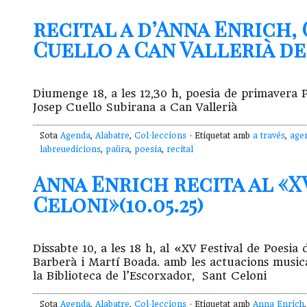
recital a d’Anna Enrich,
Cuello a Can Vallerià de 
Diumenge 18, a les 12,30 h, poesia de primavera
Josep Cuello Subirana a Can Vallerià
Sota
Agenda
,
Alabatre
,
Col·leccions
· Etiquetat amb
a través
,
age
labreuedicions
,
paüra
,
poesia
,
recital
Anna Enrich recita al «X
Celoni»(10.05.25)
Dissabte 10, a les 18 h, al «XV Festival de Poesia
Barberà i Martí Boada. amb les actuacions musical
la Biblioteca de l’Escorxador, Sant Celoni
Sota
Agenda
,
Alabatre
,
Col·leccions
· Etiquetat amb
Anna Enrich