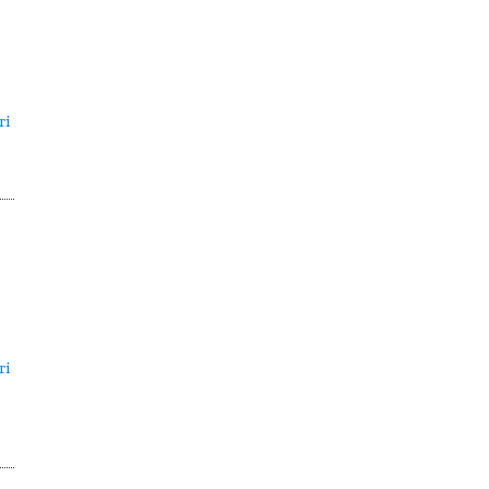
ri
i
ri