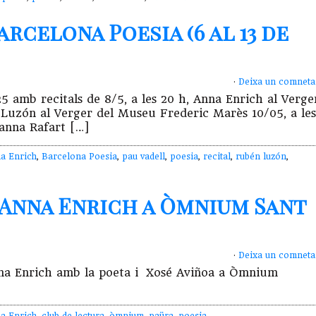
rcelona Poesia (6 al 13 de
·
Deixa un comneta
 amb recitals de 8/5, a les 20 h, Anna Enrich al Verge
 Luzón al Verger del Museu Frederic Marès 10/05, a les
sanna Rafart […]
a Enrich
,
Barcelona Poesia
,
pau vadell
,
poesia
,
recital
,
rubén luzón
,
’Anna Enrich a Òmnium Sant
·
Deixa un comneta
Anna Enrich amb la poeta i Xosé Aviñoa a Òmnium