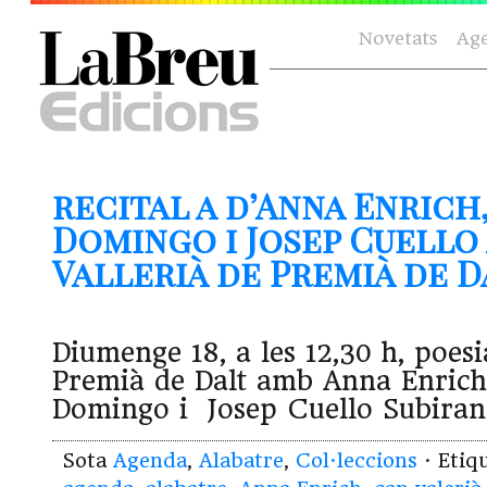
Novetats
Ag
recital a d’Anna Enrich
Domingo i Josep Cuello
Vallerià de Premià de Dal
Diumenge 18, a les 12,30 h, poes
Premià de Dalt amb Anna Enrich,
Domingo i Josep Cuello Subiran
Sota
Agenda
,
Alabatre
,
Col·leccions
· Etiq