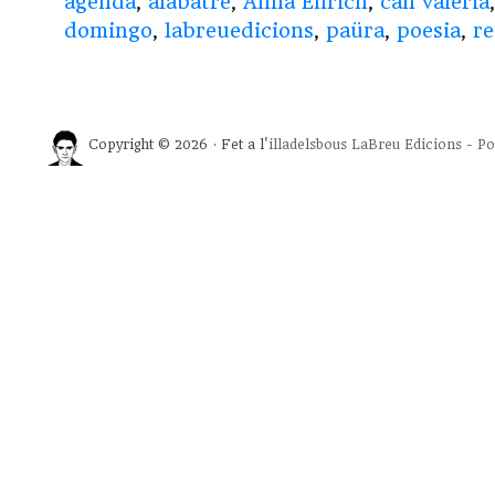
agenda
,
alabatre
,
Anna Enrich
,
can valerià
domingo
,
labreuedicions
,
paüra
,
poesia
,
re
Copyright © 2026 · Fet a l'
illadelsbous
LaBreu Edicions
-
Po