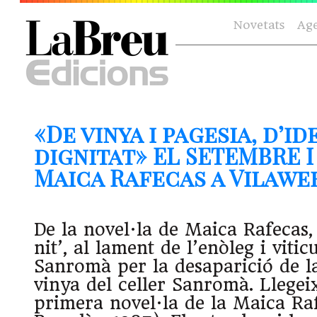
Novetats
Ag
«De vinya i pagesia, d’id
dignitat» EL SETEMBRE I
Maica Rafecas a Vilaweb 
De la novel·la de Maica Rafecas, 
nit’, al lament de l’enòleg i viti
Sanromà per la desaparició de l
vinya del celler Sanromà. Llegeix
primera novel·la de la Maica Ra