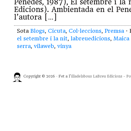
Penedès, 1987), El setembre i la 
Edicions). Ambientada en el Pene
l’autora […]
Sota
Blogs
,
Cicuta
,
Col·leccions
,
Premsa
· 
el setembre i la nit
,
labreuedicions
,
Maica 
serra
,
vilaweb
,
vinya
Copyright © 2026 · Fet a l'
illadelsbous
LaBreu Edicions
-
Po