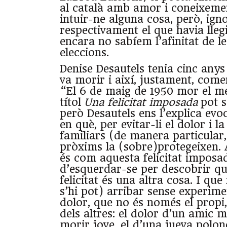
al català amb amor i coneixeme
intuir-ne alguna cosa, però, ign
respectivament el que havia llegit
encara no sabíem l’afinitat de l
eleccions.
Denise Desautels tenia cinc anys
va morir i així, justament, comen
“El 6 de maig de 1950 mor el me
títol
Una felicitat imposada
pot s
però Desautels ens l’explica evo
en què, per evitar-li el dolor i la
familiars (de manera particular,
pròxims la (sobre)protegeixen. A
és com aquesta felicitat imposa
d’esquerdar-se per descobrir que
felicitat és una altra cosa. I qu
s’hi pot) arribar sense experime
dolor, que no és només el propi,
dels altres: el dolor d’un amic 
morir jove, el d’una jueva polon