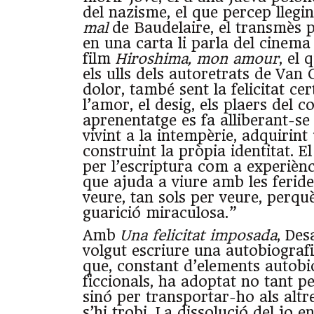
del nazisme, el que percep llegi
mal
de Baudelaire, el transmès 
en una carta li parla del cinema
film
Hiroshima, mon amour
, el
els ulls dels autoretrats de Van 
dolor, també sent la felicitat cer
l’amor, el desig, els plaers del c
aprenentatge es fa alliberant-se 
vivint a la intempèrie, adquirint
construint la pròpia identitat. E
per l’escriptura com a experièn
que ajuda a viure amb les feride
veure, tan sols per veure, perqu
guarició miraculosa.”
Amb
Una felicitat imposada
, Des
volgut escriure una autobiograf
que, constant d’elements autobio
ficcionals, ha adoptat no tant pe
sinó per transportar-ho als altr
s’hi trobi. La dissolució del jo en