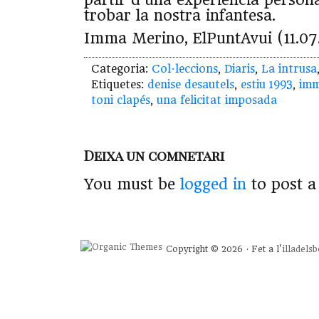
trobar la nostra infantesa.
Imma Merino, ElPuntAvui (11.07
Categoria:
Col·leccions
,
Diaris
,
La intrusa
Etiquetes:
denise desautels
,
estiu 1993
,
imm
toni clapés
,
una felicitat imposada
Deixa un comnetari
You must be
logged in
to post 
Copyright © 2026 · Fet a l'
illadels