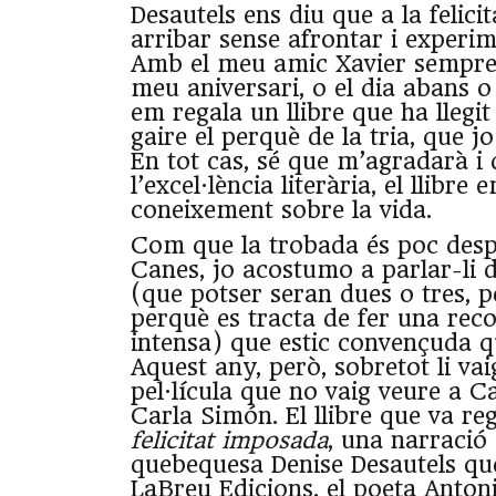
Desautels ens diu que a la felicit
arribar sense afrontar i experim
Amb el meu amic Xavier sempre
meu aniversari, o el dia abans o e
em regala un llibre que ha llegi
gaire el perquè de la tria, que j
En tot cas, sé que m’agradarà i 
l’excel·lència literària, el llibre
coneixement sobre la vida.
Com que la trobada és poc despr
Canes, jo acostumo a parlar-li d
(que potser seran dues o tres, 
perquè es tracta de fer una rec
intensa) que estic convençuda q
Aquest any, però, sobretot li va
pel·lícula que no vaig veure a C
Carla Simón. El llibre que va r
felicitat imposada
, una narració
quebequesa Denise Desautels qu
LaBreu Edicions, el poeta Anton