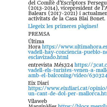
del Comitè d’Escriptors Persegu
(2013-2014), vicepresident de l’A
Balears (2017-2021) i actualmen
activitats de la Casa Blai Bonet.
Llegeix les primeres pàgines!
PREMSA
Última
Hora
https://www.ultimahora.e
vadell-hay-conciencia-pueblo-
esclavizado.html
entrevista Més324
https://3cat.
vadell-els-turistes-venen-a-mal
amb-el-balconing/video/63032
Eix Diari
https://www.eixdiari.cat/opinio
un-cant-de-dol-per-mallorca.ht
Vilaweb
Marginàlies
https://blocs.mesvi