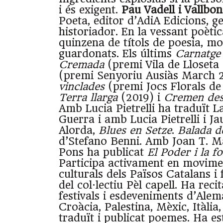
i és exigent.
Pau Vadell i Vallbo
Poeta, editor d’AdiA Edicions, ge
historiador. En la vessant poèti
quinzena de títols de poesia, mol
guardonats. Els últims
Carnatge
Cremada
(premi Vila de Lloseta
(premi Senyoriu Ausiàs March 
vinclades
(premi Jocs Florals de
Terra
llarga
(2019) i
Cremen des
Amb Lucia Pietrelli ha traduït 
Guerra i amb Lucia Pietrelli i J
Alorda,
Blues en Setze
.
Balada de
d’Stefano Benni. Amb Joan T. M
Pons ha publicat
El Poder i la f
Participa activament en movimen
culturals dels Països Catalans 
del col·lectiu Pèl capell. Ha reci
festivals i esdeveniments d’Alem
Croàcia, Palestina, Mèxic, Itàlia,
traduït i publicat poemes. Ha e