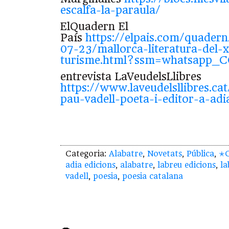
escalfa-la-paraula/
ElQuadern El
País
https://elpais.com/quadern
07-23/mallorca-literatura-del-x
turisme.html?ssm=whatsapp_
entrevista LaVeudelsLlibres
https://www.laveudelsllibres.ca
pau-vadell-poeta-i-editor-a-adi
Categoria:
Alabatre
,
Novetats
,
Pública
,
✭C
adia edicions
,
alabatre
,
labreu edicions
,
la
vadell
,
poesia
,
poesia catalana