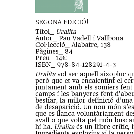
SEGONA EDICIÓ!
Títol_
Uralita
Autor_ Pau Vadell i Vallbona
Col·lecció_ Alabatre, 138
Pàgines_ 84
Preu_ 14€
ISBN_ 978-84-128291-4-3
Uralita
vol ser aquell aixopluc qu
però que et va encalentint el cerve
juntament amb els somiers fent 
camps i les banyeres fent d’abe
bestiar, la millor definició d’una
de desaparició. Un nou món s’es
que es llança voluntàriament des
avall o que volta pel món busca
hi ha.
Uralita
és un llibre crític, i
Ingredients explosius si la perso