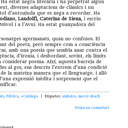
 Ha estat negra literària i ha perpetrat algun
text, diverses adaptacions de clàssics i un
títol d’autoajuda que es nega a recordar. Ha
diano, Landolfi, Caterina de Siena,
i escriu
 Núvol i a l’Avui. Ha estat guanyadora del
ersonatges agermanats, quan no confosos. El
nt del poeta, però sempre com a consciència
 cas, amb una poesia que sembla anar contra el
ència, d’ironia, i desbordant, sovint, els límits
a considerar poema. Així, aquesta barreja de
des al gos, ens descriu l’extrem d’una condició
de la mateixa manera que el llenguatge, i allò
’una expressió inèdita i sorprenent que el
sificar.
ats
,
Pública
,
✭Catàleg✭
| Etiquetes:
alabatre
,
mercè ubach
Deixa un comnetari
mment.