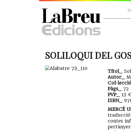
N
SOLILOQUI DEL GOS
Títol_
Sol
Autor_
Me
Col·lecci
Pàgs_
72
PVP_
13 
ISBN_
978
MERCÈ U
traducció 
contes inf
pertànyer