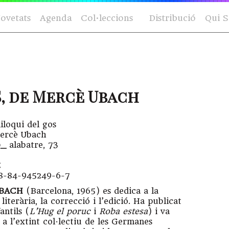
ovetats
Agenda
Col·leccions
Distribució
Qui 
, de Mercè Ubach
iloqui del gos
rcè Ubach
ó_
alabatre, 73
€
-84-945249-6-7
BACH
(Barcelona, 1965) es dedica a la
literària, la correcció i l’edició. Ha publicat
antils (
L’Hug el poruc
i
Roba estesa
) i va
 a l’extint col·lectiu de les Germanes