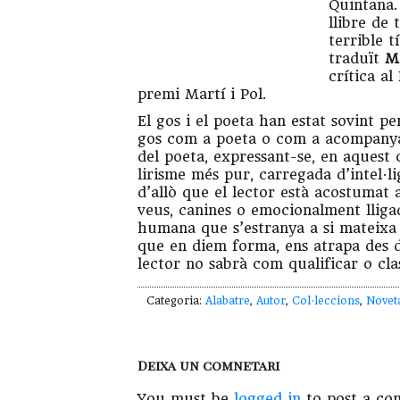
Quintana.
llibre de 
terrible 
traduït
Mo
crítica al
premi Martí i Pol.
El gos i el poeta han estat sovint p
gos com a poeta o com a acompanya
del poeta, expressant-se, en aquest
lirisme més pur, carregada d’intel·lig
d’allò que el lector està acostumat 
veus, canines o emocionalment lliga
humana que s’estranya a si mateixa 
que en diem forma, ens atrapa des d
lector no sabrà com qualificar o clas
Categoria:
Alabatre
,
Autor
,
Col·leccions
,
Novet
Deixa un comnetari
You must be
logged in
to post a co