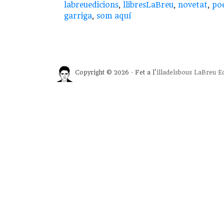
labreuedicions
,
llibresLaBreu
,
novetat
,
poe
garriga
,
som aquí
Copyright © 2026 · Fet a l'
illadelsbous
LaBreu Ed