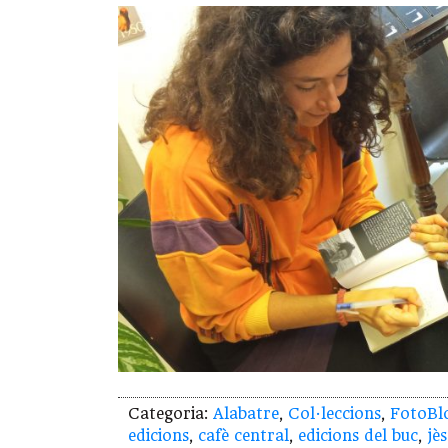
Categoria:
Alabatre
,
Col·leccions
,
FotoBl
edicions
,
cafè central
,
edicions del buc
,
jè