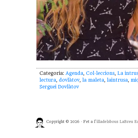
Categoria:
Agenda
,
Col·leccions
,
La intru
lectura
,
dovlàtov
,
la maleta
,
laintrusa
,
miq
Serguei Dovlàtov
Copyright © 2026 · Fet a l'
illadelsbous
LaBreu Ed