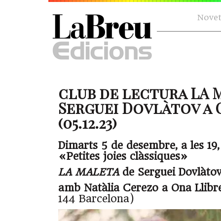
Novet
club de lectura LA 
Serguei Dovlàtov a 
(05.12.23)
Dimarts 5 de desembre, a les 19,
«Petites joies clàssiques»
LA MALETA
de Serguei Dovlàto
amb Natàlia Cerezo a Ona Llibr
144 Barcelona)