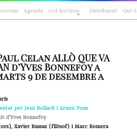
ovetats
Agenda
Col·leccions
Distribució
Qui 
Paul Celan ALLÒ QUE VA
N d’Yves Bonnefoy a
marts 9 de desembre a
aris
ntat per Jean Bollack i Arnau Pons
 d’Yves Bonnefoy
ors), Xavier Bassas (filòsof) i Marc Romera