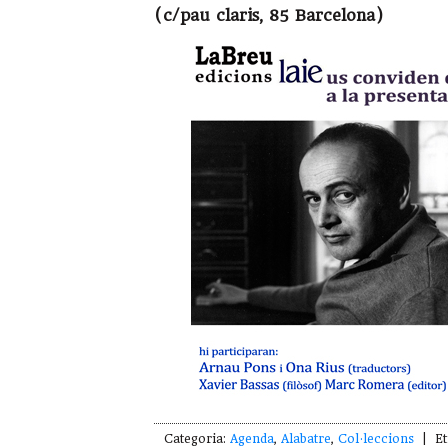
(c/pau claris, 85 Barcelona)
Categoria:
Agenda
,
Alabatre
,
Col·leccions
| Et