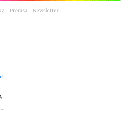
og
Premsa
Newsletter
ri
,