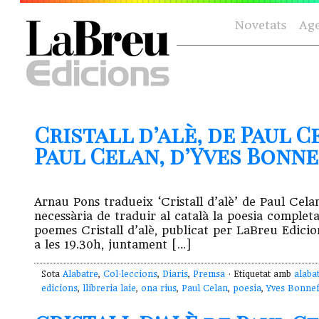
Novetats
Ag
Cristall d’alè, de Paul C
Paul Celan, d’Yves Bonnef
Arnau Pons tradueix ‘Cristall d’alè’ de Paul Cel
necessària de traduir al català la poesia completa
poemes Cristall d’alè, publicat per LaBreu Edicion
a les 19.30h, juntament […]
Sota
Alabatre
,
Col·leccions
,
Diaris
,
Premsa
· Etiquetat amb
alaba
edicions
,
llibreria laie
,
ona rius
,
Paul Celan
,
poesia
,
Yves Bonne