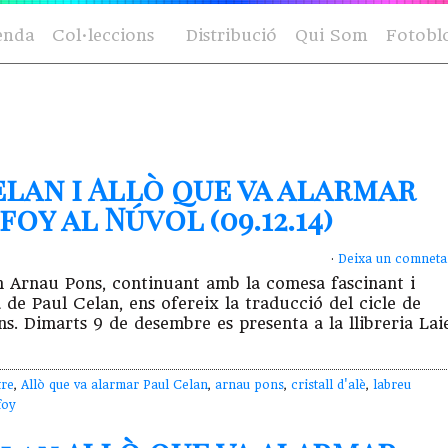
enda
Col·leccions
Distribució
Qui Som
Fotobl
elan i Allò que va alarmar
oy al Núvol (09.12.14)
·
Deixa un comneta
an Arnau Pons, continuant amb la comesa fascinant i
 de Paul Celan, ens ofereix la traducció del cicle de
s. Dimarts 9 de desembre es presenta a la llibreria Laie
tre
,
Allò que va alarmar Paul Celan
,
arnau pons
,
cristall d'alè
,
labreu
foy