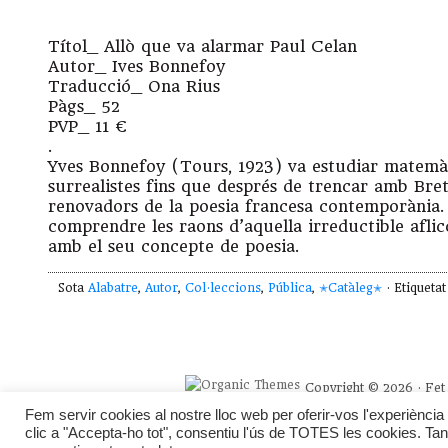
Títol_ Allò que va alarmar Paul Celan
Autor_ Ives Bonnefoy
Traducció_ Ona Rius
Pàgs_ 52
PVP_ 11 €
.
Yves Bonnefoy (Tours, 1923) va estudiar matemàtiq
surrealistes fins que després de trencar amb Bret
renovadors de la poesia francesa contemporània. 
comprendre les raons d’aquella irreductible aflicc
amb el seu concepte de poesia.
Sota
Alabatre
,
Autor
,
Col·leccions
,
Pública
,
✭Catàleg✭
· Etiqueta
Copyright © 2026 · Fet 
Fem servir cookies al nostre lloc web per oferir-vos l'experiència 
clic a "Accepta-ho tot", consentiu l'ús de TOTES les cookies. Tan