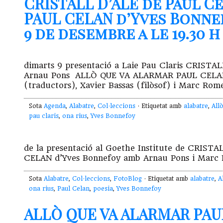
CRISTALL D’ALÈ de Paul C
PAUL CELAN d’Yves Bonnef
9 de desembre a le 19.30 h
dimarts 9 presentació a Laie Pau Claris CRISTAL
Arnau Pons ALLÒ QUE VA ALARMAR PAUL CELAN 
(traductors), Xavier Bassas (filòsof) i Marc Rom
Sota
Agenda
,
Alabatre
,
Col·leccions
· Etiquetat amb
alabatre
,
All
pau claris
,
ona rius
,
Yves Bonnefoy
de la presentació al Goethe Institute de CRIS
CELAN d’Yves Bonnefoy amb Arnau Pons i Marc 
Sota
Alabatre
,
Col·leccions
,
FotoBlog
· Etiquetat amb
alabatre
,
A
ona rius
,
Paul Celan
,
poesia
,
Yves Bonnefoy
ALLÒ QUE VA ALARMAR PAU