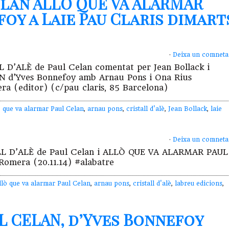
elan ALLÒ QUE VA ALARMAR
oy a Laie Pau Claris dimart
·
Deixa un comneta
L D’ALÈ de Paul Celan comentat per Jean Bollack i
d’Yves Bonnefoy amb Arnau Pons i Ona Rius
era (editor) (c/pau claris, 85 Barcelona)
ò que va alarmar Paul Celan
,
arnau pons
,
cristall d'alè
,
Jean Bollack
,
laie
·
Deixa un comneta
TALL D’ALÈ de Paul Celan i ALLÒ QUE VA ALARMAR PAUL
Romera (20.11.14) #alabatre
llò que va alarmar Paul Celan
,
arnau pons
,
cristall d'alè
,
labreu edicions
,
L CELAN, d’Yves Bonnefoy