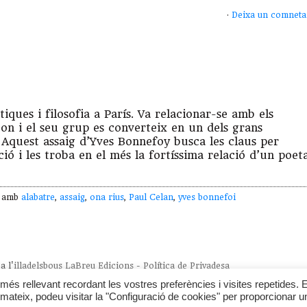
·
Deixa un comneta
ues i filosofia a París. Va relacionar-se amb els
on i el seu grup es converteix en un dels grans
Aquest assaig d’Yves Bonnefoy busca les claus per
ió i les troba en el més la fortíssima relació d’un poet
t amb
alabatre
,
assaig
,
ona rius
,
Paul Celan
,
yves bonnefoi
a l'
illadelsbous
LaBreu Edicions
-
Política de Privadesa
més rellevant recordant les vostres preferències i visites repetides. E
mateix, podeu visitar la "Configuració de cookies" per proporcionar u