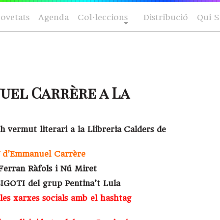
ovetats
Agenda
Col·leccions
Distribució
Qui 
uel Carrère a La
h vermut literari a la Llibreria Calders de
d’Emmanuel Carrère
 Ferran Ràfols i Nú Miret
BIGOTI del grup Pentina’t Lula
les xarxes socials amb el hashtag