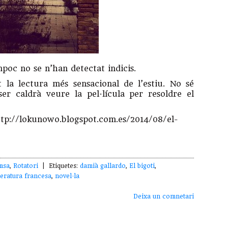
mpoc no se n’han detectat indicis.
 la lectura més sensacional de l’estiu. No sé
ser caldrà veure la pel·lícula per resoldre el
http://lokunowo.blogspot.com.es/2014/08/el-
msa
,
Rotatori
| Etiquetes:
damià gallardo
,
El bigoti
,
iteratura francesa
,
novel·la
Deixa un comnetari