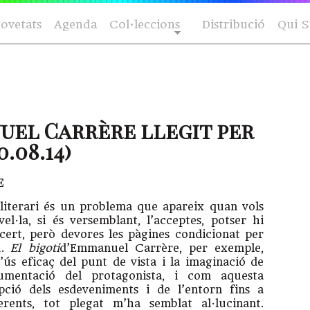
ovetats
Agenda
Col·leccions
Distribució
Qui 
uel Carrère llegit per
.08.14)
e
literari és un problema que apareix quan vols
el·la, si és versemblant, l’acceptes, potser hi
ert, però devores les pàgines condicionat per
u.
El bigoti
d’Emmanuel Carrère, per exemple,
’ús eficaç del punt de vista i la imaginació de
gumentació del protagonista, i com aquesta
ció dels esdeveniments i de l’entorn fins a
ents, tot plegat m’ha semblat al·lucinant.