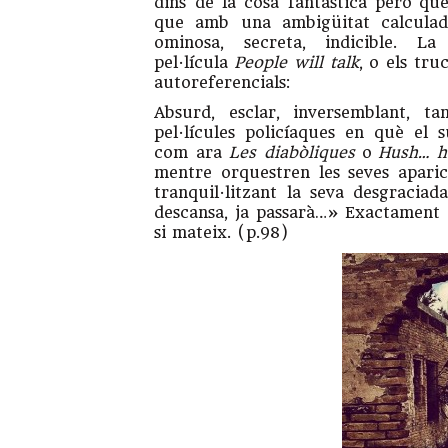
dins de la cosa fantàstica però que
que amb una ambigüitat calculada
ominosa, secreta, indicible. L
pel·lícula
People will talk
, o els tr
autoreferencials:
Absurd, esclar, inversemblant, t
pel·lícules policíaques en què el 
com ara
Les diabòliques
o
Hush… h
mentre orquestren les seves aparic
tranquil·litzant la seva desgraciad
descansa, ja passarà…» Exactament el
si mateix. (p.98)