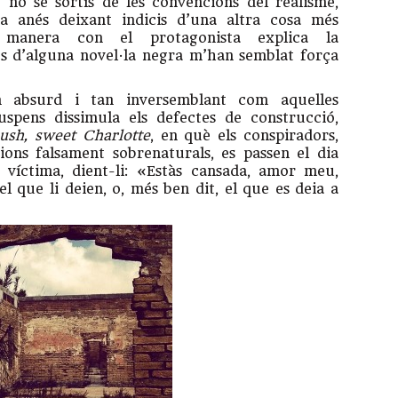
 no se sortís de les convencions del realisme,
 anés deixant indicis d’una altra cosa més
a manera con el protagonista explica la
ucs d’alguna novel·la negra m’han semblat força
an absurd i tan inversemblant com aquelles
suspens dissimula els defectes de construcció,
ush, sweet Charlotte
, en què els conspiradors,
ions falsament sobrenaturals, es passen el dia
a víctima, dient-li: «Estàs cansada, amor meu,
 que li deien, o, més ben dit, el que es deia a