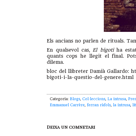
Els ancians no parlen de rituals. Ta
En qualsevol cas,
El bigoti
ha estat
quants cops he llegit el final. Pot
dilema.
bloc del llibreter Damià Gallardo: 
bigoti-i-la-questio-del-genere.html
Categoria:
Blogs
,
Col·leccions
,
La intrusa
,
Pre
Emmanuel Carrère
,
ferran ràfols
,
la intrusa
,
l
Deixa un comnetari