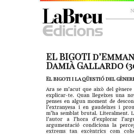
N
EL BIGOTI d’Emman
Damià Gallardo (30
El bigoti i la qüestió del gèner
Ara se m’acut que això del gènere 
explicar-te. Quan llegeixes una nov
penses en algun moment de desconc
l’extranyesa i en gaudeixes i pro
m’ha semblat brutal. Literalment. L
l’autor a l’hora d’explorar l’ar
argumentació condiciona la percep
extrems tan excèntrics com coher