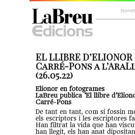
Novet
EL LLIBRE D’ELIONOR
Carré-Pons a l’AraL
(26.05.22)
Elionor en fotogrames
LaBreu publica ‘El llibre d’Elion
Carré-Pons
De tant en tant, com si fossin mo
els escriptors i les escriptores f
Han filtrat la vida que han viscut
han llegit, els han anat diposita