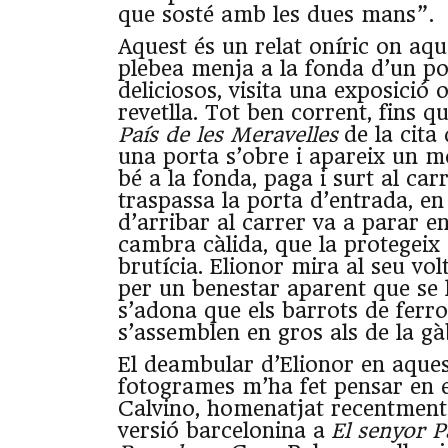
que sosté amb les dues mans”.
Aquest és un relat oníric on aqu
plebea menja a la fonda d’un po
deliciosos, visita una exposició 
revetlla. Tot ben corrent, fins q
País de les Meravelles
de la cita
una porta s’obre i apareix un m
bé a la fonda, paga i surt al ca
traspassa la porta d’entrada, e
d’arribar al carrer va a parar 
cambra càlida, que la protegeix d
brutícia. Elionor mira al seu vo
per un benestar aparent que se 
s’adona que els barrots de ferro
s’assemblen en gros als de la gà
El deambular d’Elionor en aques
fotogrames m’ha fet pensar en 
Calvino, homenatjat recentmen
versió barcelonina a
El senyor P