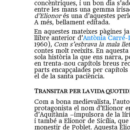
concèntriques, i un bon dia s’a
entre les mans una gemma irisa
d’Elionor
és una d’aquestes perle
A més, bellament editada.
En aquestes mateixes pàgines ja
llibre anterior d’
Antònia Carré-
1960),
Com s’esbrava la mala lle
contes molt reeixits. En aquesta
sola història la que ens narra,
en trenta-nou capítols breus reco
parts encapçalades per capítols
el de la santa paciència.
Transitar per la vida quotid
Com a bona medievalista, l’auto
protagonista el nom d’Elionor e
d’Aquitània –impulsora de la lí
i també a Elionor de Sicília, que
monestir de Poblet. Aquesta Eli