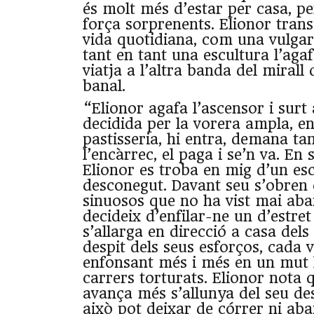
és molt més d’estar per casa, pe
força sorprenents. Elionor trans
vida quotidiana, com una vulgar
tant en tant una escultura l’aga
viatja a l’altra banda del mirall 
banal.
“Elionor agafa l’ascensor i surt
decidida per la vorera ampla, en
pastisseria, hi entra, demana ta
l’encàrrec, el paga i se’n va. En 
Elionor es troba en mig d’un esc
desconegut. Davant seu s’obren 
sinuosos que no ha vist mai aba
decideix d’enfilar-ne un d’estre
s’allarga en direcció a casa dels
despit dels seus esforços, cada 
enfonsant més i més en un mut 
carrers torturats. Elionor nota
avança més s’allunya del seu des
això pot deixar de córrer ni aba