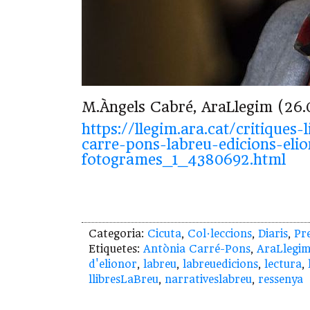
M.Àngels Cabré, AraLlegim (26.
https://llegim.ara.cat/critiques-
carre-pons-labreu-edicions-eli
fotogrames_1_4380692.html
Categoria:
Cicuta
,
Col·leccions
,
Diaris
,
Pr
Etiquetes:
Antònia Carré-Pons
,
AraLlegi
d'elionor
,
labreu
,
labreuedicions
,
lectura
,
llibresLaBreu
,
narrativeslabreu
,
ressenya