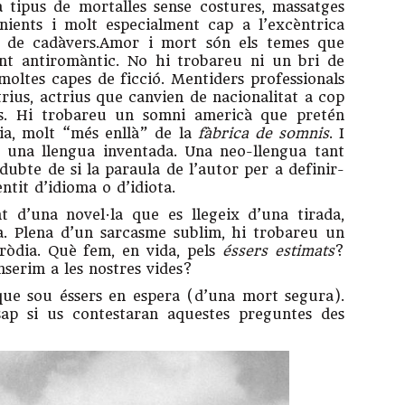
a tipus de mortalles sense costures, massatges
enients i molt especialment cap a l’excèntrica
 de cadàvers.Amor i mort són els temes que
ent antiromàntic. No hi trobareu ni un bri de
í moltes capes de ficció. Mentiders professionals
rius, actrius que canvien de nacionalitat a cop
ions. Hi trobareu un somni americà que pretén
cia, molt “més enllà” de la
fàbrica de somnis
. I
 una llengua inventada. Una neo-llengua tant
ubte de si la paraula de l’autor per a definir-
sentit d’idioma o d’idiota.
t d’una novel·la que es llegeix d’una tirada,
a. Plena d’un sarcasme sublim, hi trobareu un
ròdia. Què fem, en vida, pels
éssers estimats
?
nserim a les nostres vides?
 que sou éssers en espera (d’una mort segura).
sap si us contestaran aquestes preguntes des