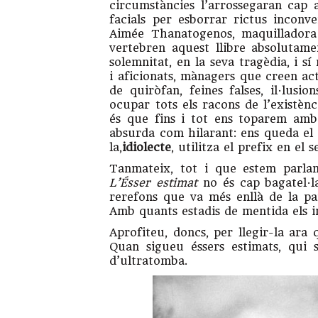
circumstàncies l’arrossegaran cap 
facials per esborrar rictus inconv
Aimée Thanatogenos, maquilladora
vertebren aquest llibre absolutam
solemnitat, en la seva tragèdia, i s
i aficionats, mànagers que creen act
de quiròfan, feines falses, il·lus
ocupar tots els racons de l’existèn
és que fins i tot ens toparem amb
absurda com hilarant: ens queda el d
la,
idiolecte
, utilitza el prefix en el 
Tanmateix, tot i que estem parlan
L’Ésser estimat
no és cap bagatel·l
rerefons que va més enllà de la pa
Amb quants estadis de mentida els i
Aprofiteu, doncs, per llegir-la ara
Quan sigueu éssers estimats, qui 
d’ultratomba.