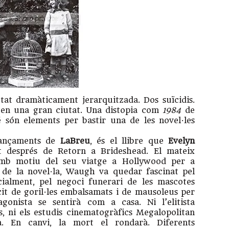
tat dramàticament jerarquitzada. Dos suïcidis.
s en una gran ciutat. Una distopia com
1984
de
són elements per bastir una de les novel·les
llançaments de
LaBreu
, és el llibre que
Evelyn
 després de Retorn a Brideshead. El mateix
amb motiu del seu viatge a Hollywood per a
a de la novel·la, Waugh va quedar fascinat pel
cialment, pel negoci funerari de les mascotes
cit de goril·les embalsamats i de mausoleus per
gonista se sentirà com a casa. Ni l’elitista
s, ni els estudis cinematogràfics Megalopolitan
a. En canvi, la mort el rondarà. Diferents