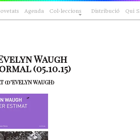
ovetats
Agenda
Col·leccions
Distribució
Qui 
’Evelyn Waugh
rmal (05.10.15)
MAT (d’EVELYN WAUGH)