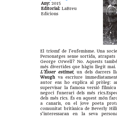
Any:
2015
Editorial:
LaBreu
Edicions
El triomf de l’eufemisme. Una socie
Personatges sense sortida, atrapat
George Orwell? No. Aquests també 
més divertides que hàgiu llegit mai.
L’Ésser estimat
, un dels darrers 
Waugh
va escriure immediatament
autor ens ho explica al pròleg: 
supervisar la famosa versió fílmic
negoci funerari dels més rics.Espe
dels més rics. És en aquest món far
a canaris, on el jove poeta prota
comunitat britànica de Beverly Hill
s’interessaran en la seva person