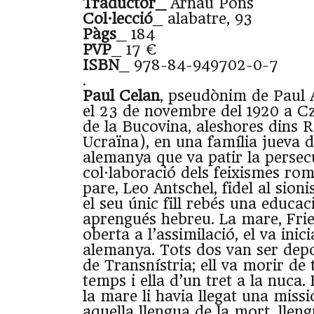
Traductor_
Arnau Pons
Col·lecció
_ alabatre, 93
Pàgs
_ 184
PVP
_ 17 €
ISBN
_ 978-84-949702-0-7
.
Paul Celan
, pseudònim de Paul A
el 23 de novembre del 1920 a Cz
de la Bucovina, aleshores dins 
Ucraïna), en una família jueva d
alemanya que va patir la persec
col·laboració dels feixismes rom
pare, Leo Antschel, fidel al sion
el seu únic fill rebés una educac
aprengués hebreu. La mare, Frie
oberta a l’assimilació, el va inic
alemanya. Tots dos van ser dep
de Transnístria; ell va morir de 
temps i ella d’un tret a la nuca.
la mare li havia llegat una missi
aquella llengua de la mort, llen