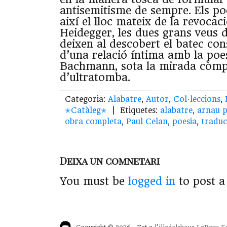
antisemitisme de sempre. Els p
així el lloc mateix de la revocac
Heidegger, les dues grans veus 
deixen al descobert el batec con
d’una relació íntima amb la poe
Bachmann, sota la mirada còmpl
d’ultratomba.
Categoria:
Alabatre
,
Autor
,
Col·leccions
,
✭Catàleg✭
| Etiquetes:
alabatre
,
arnau 
obra completa
,
Paul Celan
,
poesia
,
traduc
Deixa un comnetari
You must be
logged in
to post 