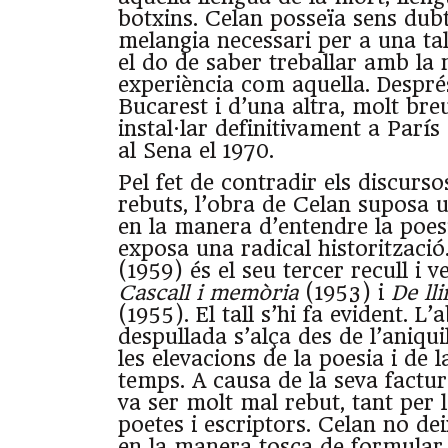
botxins. Celan posseïa sens dubt
melangia necessari per a una t
el do de saber treballar amb la 
experiència com aquella. Despré
Bucarest i d’una altra, molt breu
instal·lar definitivament a París 
al Sena el 1970.
Pel fet de contradir els discursos
rebuts, l’obra de Celan suposa 
en la manera d’entendre la poes
exposa una radical historització
(1959) és el seu tercer recull i 
Cascall i memòria
(1953) i
De ll
(1955). El tall s’hi fa evident. L’
despullada s’alça des de l’aniqui
les elevacions de la poesia i de l
temps. A causa de la seva factura 
va ser molt mal rebut, tant per 
poetes i escriptors. Celan no de
en la manera tosca de formular el