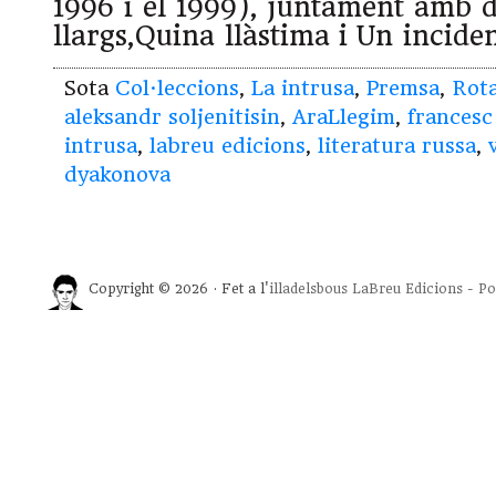
1996 i el 1999), juntament amb d
llargs,Quina llàstima i Un inciden
Sota
Col·leccions
,
La intrusa
,
Premsa
,
Rota
aleksandr soljenitisin
,
AraLlegim
,
frances
intrusa
,
labreu edicions
,
literatura russa
,
dyakonova
Copyright © 2026 · Fet a l'
illadelsbous
LaBreu Edicions
-
Po