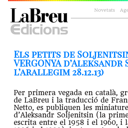
Novetats
Ag
Els petits de Soljenitsi
VERGONYA d’Aleksandr S
l’arallegim 28.12.13)
Per primera vegada en català, grà
de LaBreu i la traducció de Fra
Netto, es publiquen les miniatur
d’Aleksandr Soljenitsin (la prime
escrita entre el 1958 i el 1960, i