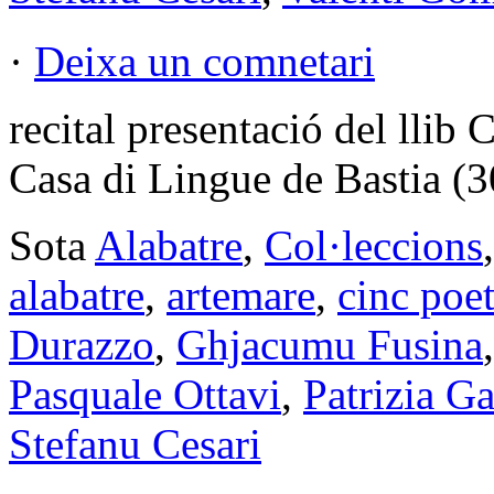
·
Deixa un comnetari
recital presentació del l
Casa di Lingue de Bastia (3
Sota
Alabatre
,
Col·leccions
alabatre
,
artemare
,
cinc poe
Durazzo
,
Ghjacumu Fusina
Pasquale Ottavi
,
Patrizia Ga
Stefanu Cesari