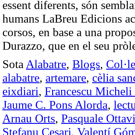
essent diferents, són sembla
humans LaBreu Edicions aca
corsos, en base a una propo
Durazzo, que en el seu pròl
Sota
Alabatre
,
Blogs
,
Col·l
alabatre
,
artemare
,
cèlia sa
eixdiari
,
Francescu Micheli
Jaume C. Pons Alorda
,
lect
Arnau Orts
,
Pasquale Ottav
Stefanu Cesari
,
Valentí Góm