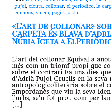
pujol
,
cicuta
,
collonar
,
el periodico
,
la car
edicions
,
vicenç pagès jordà
«L’art de collonar» so
CARPETA ÉS BLAVA d’Adri
Núria Iceta a ElPeriódico
L’art del collonar Equival a anot
més com un triomf propi que c
sobre el contrari Fa uns dies qu
d’Adrià Pujol Cruells en la seva 
antropologicoliterària sobre el c
Empordanès que viu la seva ident
l’urbs, se’n fot prou com per la
[…]