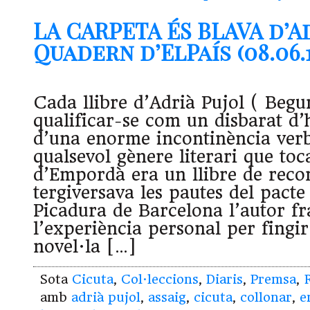
LA CARPETA ÉS BLAVA d’A
Quadern d’ElPaís (08.06.1
Cada llibre d’Adrià Pujol ( Begu
qualificar-se com un disbarat d
d’una enorme incontinència ver
qualsevol gènere literari que toc
d’Empordà era un llibre de reco
tergiversava les pautes del pacte
Picadura de Barcelona l’autor fr
l’experiència personal per fingi
novel·la […]
Sota
Cicuta
,
Col·leccions
,
Diaris
,
Premsa
,
amb
adrià pujol
,
assaig
,
cicuta
,
collonar
,
e