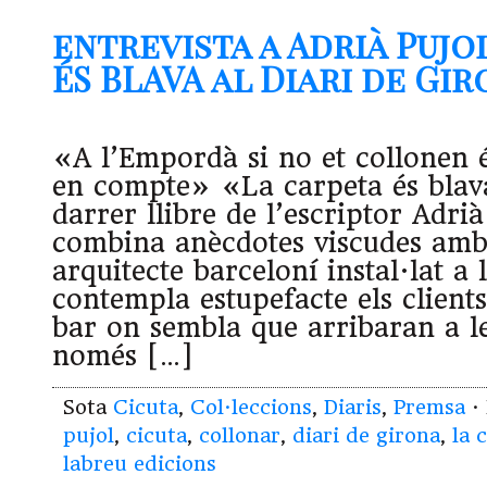
entrevista a Adrià Pujo
ÉS BLAVA al Diari de Giron
«A l’Empordà si no et collonen 
en compte» «La carpeta és blava
darrer llibre de l’escriptor Adrià
combina anècdotes viscudes amb
arquitecte barceloní instal·lat 
contempla estupefacte els clients
bar on sembla que arribaran a l
només […]
Sota
Cicuta
,
Col·leccions
,
Diaris
,
Premsa
·
pujol
,
cicuta
,
collonar
,
diari de girona
,
la 
labreu edicions