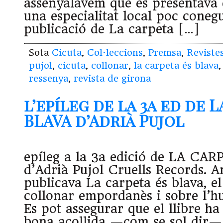
assenyalàvem que es presentava 
una especialitat local poc coneg
publicació de La carpeta […]
Sota
Cicuta
,
Col·leccions
,
Premsa
,
Reviste
pujol
,
cicuta
,
collonar
,
la carpeta és blava
ressenya
,
revista de girona
l’epíleg de la 3a ed de 
BLAVA d’Adrià Pujol
epíleg a la 3a edició de LA CA
d’Adrià Pujol Cruells Records. A
publicava La carpeta és blava, el
collonar empordanès i sobre l’h
Es pot assegurar que el llibre ha
bona acollida —com se sol dir—,