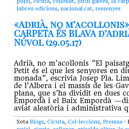
pujol
,
cicuta
,
collonar
,
jordi galves
,
la car
labreu edicions
,
nacional.cat
,
ressenyes
«Adrià, no m’acollonis»
CARPETA ÉS BLAVA d’Adri
Núvol (29.05.17)
Adrià, no m’acollonis “El paisat
Petit és el que les senyores en d
monada”, escrivia Josep Pla. Lim
de l’Albera i el massís de les Ga
plana, que s’ha dividit en dues c
Empordà i el Baix Empordà —dis
aviat aleatòria i administrativa 
Sota
Blogs
,
Cicuta
,
Col·leccions
,
Premsa
· 