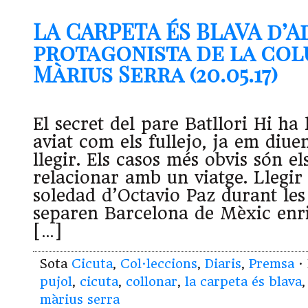
LA CARPETA ÉS BLAVA d’A
protagonista de la co
Màrius Serra (20.05.17)
El secret del pare Batllori Hi ha 
aviat com els fullejo, ja em diue
llegir. Els casos més obvis són e
relacionar amb un viatge. Llegir 
soledad d’Octavio Paz durant les
separen Barcelona de Mèxic enriq
[…]
Sota
Cicuta
,
Col·leccions
,
Diaris
,
Premsa
·
pujol
,
cicuta
,
collonar
,
la carpeta és blava
màrius serra