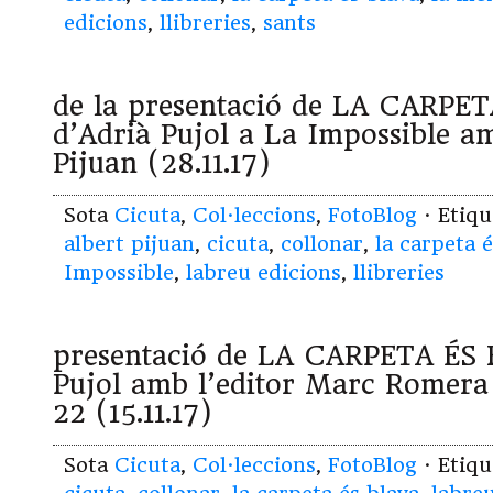
edicions
,
llibreries
,
sants
de la presentació de LA CARPE
d’Adrià Pujol a La Impossible am
Pijuan (28.11.17)
Sota
Cicuta
,
Col·leccions
,
FotoBlog
· Etiq
albert pijuan
,
cicuta
,
collonar
,
la carpeta 
Impossible
,
labreu edicions
,
llibreries
presentació de LA CARPETA ÉS 
Pujol amb l’editor Marc Romera
22 (15.11.17)
Sota
Cicuta
,
Col·leccions
,
FotoBlog
· Etiq