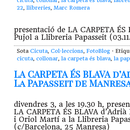
cicuta
,
collonar
,
la carpeta és blava
,
labre
22
,
llibreries
,
Marc Romera
presentació de LA CARPETA ÉS 
Pujol a Llibreria Papasseit (03.1
Sota
Cicuta
,
Col·leccions
,
FotoBlog
· Etiq
cicuta
,
collonar
,
la carpeta és blava
,
la pap
LA CARPETA ÉS BLAVA d’A
La Papasseit de Manresa (
divendres 3, a les 19.30 h, presen
LA CARPETA ÉS BLAVA d’Adrià P
i Oriol Martí a la Llibreria Papas
(c/Barcelona, 25 Manresa)