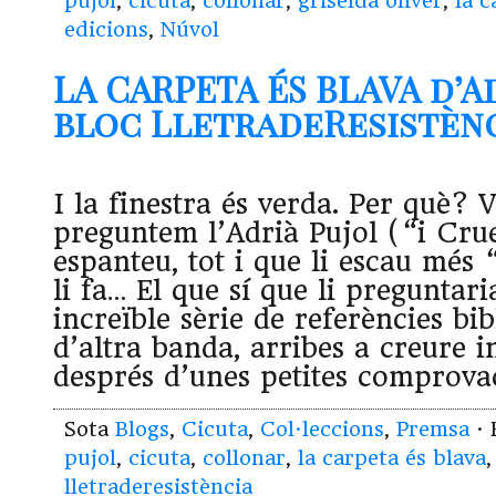
pujol
,
cicuta
,
collonar
,
griselda oliver
,
la c
edicions
,
Núvol
LA CARPETA ÉS BLAVA d’A
bloc LletradeResistència
I la finestra és verda. Per què? V
preguntem l’Adrià Pujol (“i Crue
espanteu, tot i que li escau més 
li fa… El que sí que li preguntari
increïble sèrie de referències bib
d’altra banda, arribes a creure i
després d’unes petites comprova
Sota
Blogs
,
Cicuta
,
Col·leccions
,
Premsa
· 
pujol
,
cicuta
,
collonar
,
la carpeta és blava
lletraderesistència