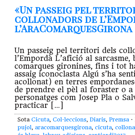
«Un passeig pel territo
collonadors de l’Empo
l’AraComarquesGirona (2
Un passeig pel territori dels col
l’Empordà L’afició al sarcasme, 
comarques gironines, fins i tot h
assaig iconoclasta Algú s’ha sent
acollonat) en terres empordanes
de prendre el pèl al foraster o a
personatges com Josep Pla o Sal
practicar […]
Sota
Cicuta
,
Col·leccions
,
Diaris
,
Premsa
·
pujol
,
aracomarquesgirona
,
cicuta
,
collona