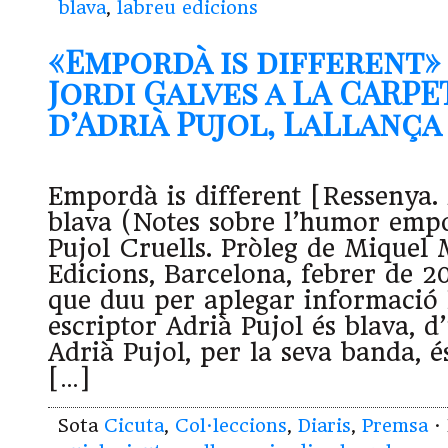
blava
,
labreu edicions
«Empordà is different»
Jordi Galves a LA CARPE
d’Adrià Pujol, LaLlança (
Empordà is different [Ressenya. 
blava (Notes sobre l’humor emp
Pujol Cruells. Pròleg de Miquel 
Edicions, Barcelona, febrer de 2
que duu per aplegar informació 
escriptor Adrià Pujol és blava, d
Adrià Pujol, per la seva banda, é
[…]
Sota
Cicuta
,
Col·leccions
,
Diaris
,
Premsa
·