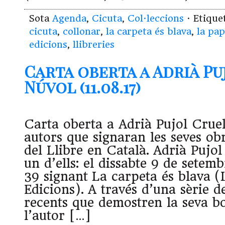
Sota
Agenda
,
Cicuta
,
Col·leccions
· Etiqu
cicuta
,
collonar
,
la carpeta és blava
,
la pap
edicions
,
llibreries
Carta oberta a Adrià Pu
Núvol (11.08.17)
Carta oberta a Adrià Pujol Cruel
autors que signaran les seves ob
del Llibre en Català. Adrià Pujol
un d’ells: el dissabte 9 de setem
39 signant La carpeta és blava (
Edicions). A través d’una sèrie d
recents que demostren la seva bo
l’autor […]