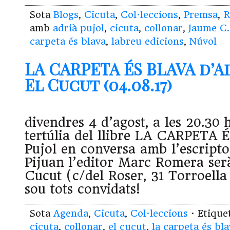
Sota
Blogs
,
Cicuta
,
Col·leccions
,
Premsa
,
R
amb
adrià pujol
,
cicuta
,
collonar
,
Jaume C.
carpeta és blava
,
labreu edicions
,
Núvol
LA CARPETA ÉS BLAVA d’A
El Cucut (04.08.17)
divendres 4 d’agost, a les 20.30 
tertúlia del llibre LA CARPETA 
Pujol en conversa amb l’escripto
Pijuan l’editor Marc Romera serà
Cucut (c/del Roser, 31 Torroella
sou tots convidats!
Sota
Agenda
,
Cicuta
,
Col·leccions
· Etiqu
cicuta
,
collonar
,
el cucut
,
la carpeta és bl