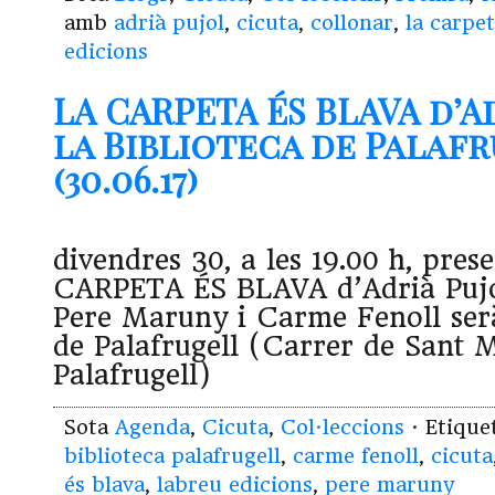
amb
adrià pujol
,
cicuta
,
collonar
,
la carpet
edicions
LA CARPETA ÉS BLAVA d’A
la Biblioteca de Palaf
(30.06.17)
divendres 30, a les 19.00 h, pre
CARPETA ÉS BLAVA d’Adrià Pujo
Pere Maruny i Carme Fenoll serà
de Palafrugell (Carrer de Sant M
Palafrugell)
Sota
Agenda
,
Cicuta
,
Col·leccions
· Etiqu
biblioteca palafrugell
,
carme fenoll
,
cicuta
és blava
,
labreu edicions
,
pere maruny