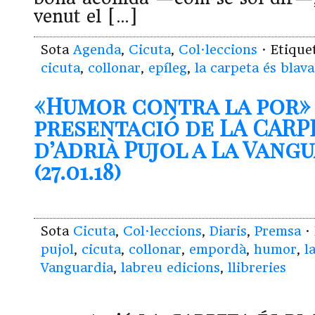
venut el […]
Sota
Agenda
,
Cicuta
,
Col·leccions
· Etiqu
cicuta
,
collonar
,
epíleg
,
la carpeta és blava
«Humor contra la por»
presentació de LA CARP
d’Adrià Pujol a La Vang
(27.01.18)
Sota
Cicuta
,
Col·leccions
,
Diaris
,
Premsa
·
pujol
,
cicuta
,
collonar
,
empordà
,
humor
,
l
Vanguardia
,
labreu edicions
,
llibreries