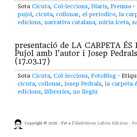
Sota
Cicuta
,
Col·leccions
,
Diaris
,
Premsa
·
pujol
,
cicuta
,
collonar
,
el periodico
,
la car
edicions
,
narrativa catalana
,
núria iceta
,
s
presentació de LA CARPETA ÉS 
Pujol amb l’autor i Josep Pedrals
(17.03.17)
Sota
Cicuta
,
Col·leccions
,
FotoBlog
· Etiq
cicuta
,
collonar
,
Josep Pedrals
,
la carpeta 
edicions
,
llibreries
,
no llegiu
Copyright © 2026 · Fet a l'
illadelsbous
LaBreu Edicions
-
Po