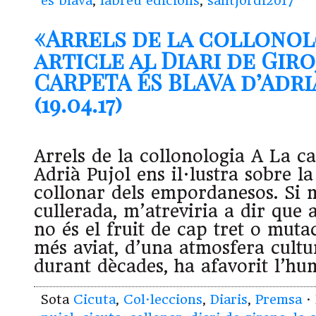
és blava
,
labreu edicions
,
santjordi2017
«Arrels de la collonol
article al Diari de Gir
CARPETA ÉS BLAVA d’Adri
(19.04.17)
Arrels de la collonologia A La ca
Adrià Pujol ens il·lustra sobre la
collonar dels empordanesos. Si m
cullerada, m’atreviria a dir que 
no és el fruit de cap tret o mutac
més aviat, d’una atmosfera cultur
durant dècades, ha afavorit l’hu
Sota
Cicuta
,
Col·leccions
,
Diaris
,
Premsa
·