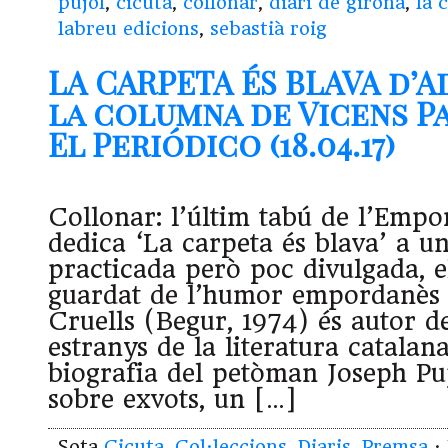
pujol
,
cicuta
,
collonar
,
diari de girona
,
la 
labreu edicions
,
sebastià roig
LA CARPETA ÉS BLAVA d’A
la columna de Vicens P
El Periódico (18.04.17)
Collonar: l’últim tabú de l’Empo
dedica ‘La carpeta és blava’ a un
practicada però poc divulgada, e
guardat de l’humor empordanès 
Cruells (Begur, 1974) és autor de
estranys de la literatura catalan
biografia del petòman Joseph Pu
sobre exvots, un […]
Sota
Cicuta
,
Col·leccions
,
Diaris
,
Premsa
·