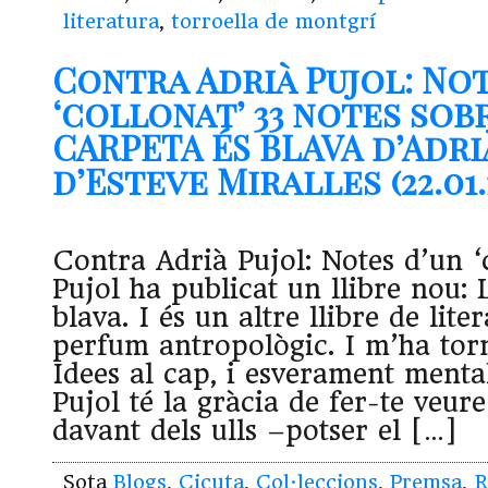
literatura
,
torroella de montgrí
Contra Adrià Pujol: Not
‘collonat’ 33 notes sob
CARPETA ÉS BLAVA d’Adri
d’Esteve Miralles (22.01.
Contra Adrià Pujol: Notes d’un ‘
Pujol ha publicat un llibre nou: 
blava. I és un altre llibre de lite
perfum antropològic. I m’ha tor
Idees al cap, i esverament menta
Pujol té la gràcia de fer-te veure
davant dels ulls –potser el […]
Sota
Blogs
,
Cicuta
,
Col·leccions
,
Premsa
,
R