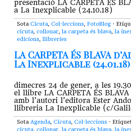
presentació LA CARPETA ÉS BLA
a La Inexplicable (24.10.18)
Sota
Cicuta
,
Col·leccions
,
FotoBlog
· Etiq
cicuta
,
collonar
,
la carpeta és blava
,
la ine
edicions
,
llibreries
LA CARPETA ÉS BLAVA d’A
La Inexplicable (24.01.18)
dimecres 24 de gener, a les 19.3
el llibre LA CARPETA ÉS BLAVA 
amb l’autori l’editora Ester Ando
llibreria La Inexplicable (c/Gali
Sota
Agenda
,
Cicuta
,
Col·leccions
· Etiqu
cicuta
,
collonar
,
la carpeta és blava
,
la ine