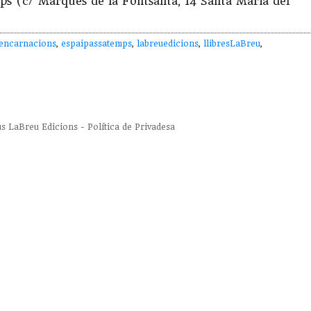
mps (c/ Marquès de la Fontsanta, 14 Santa Maria del
encarnacions
,
espaipassatemps
,
labreuedicions
,
llibresLaBreu
,
us
LaBreu Edicions
-
Política de Privadesa