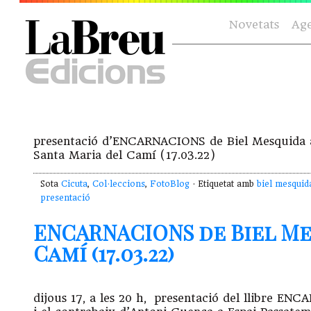
Novetats
Ag
presentació d’ENCARNACIONS de Biel Mesquida a
Santa Maria del Camí (17.03.22)
Sota
Cicuta
,
Col·leccions
,
FotoBlog
· Etiquetat amb
biel mesquid
presentació
ENCARNACIONS de Biel Me
Camí (17.03.22)
dijous 17, a les 20 h, presentació del llibre E