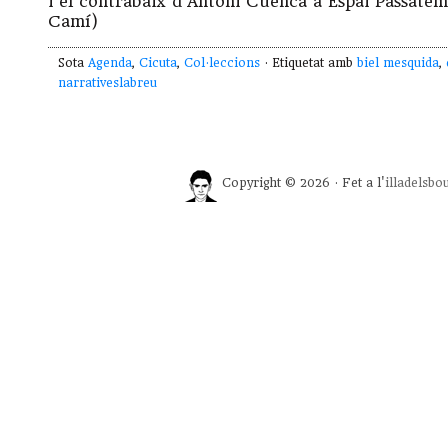
i el contrabaix d’Antoni Cuenca a Espai Passate
Camí)
Sota
Agenda
,
Cicuta
,
Col·leccions
· Etiquetat amb
biel mesquida
,
narrativeslabreu
Copyright © 2026 · Fet a l'
illadelsbo