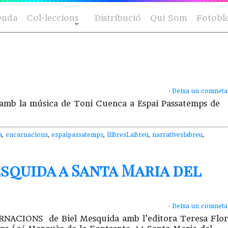
enda
Col·leccions
Distribució
Qui Som
Fotobl
·
Deixa un comneta
mb la música de Toni Cuenca a Espai Passatemps de
a
,
encarnacions
,
espaipassatemps
,
llibresLaBreu
,
narrativeslabreu
,
squida a Santa Maria del
·
Deixa un comneta
NCARNACIONS de Biel Mesquida amb l’editora Teresa Flor