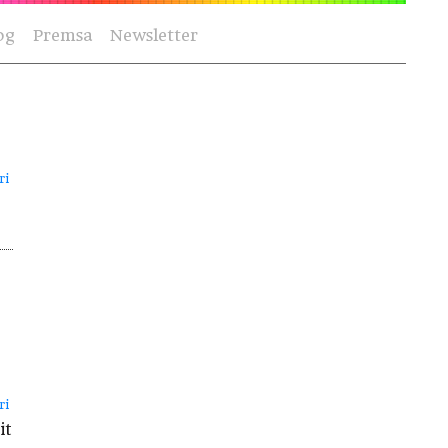
og
Premsa
Newsletter
ri
ri
it