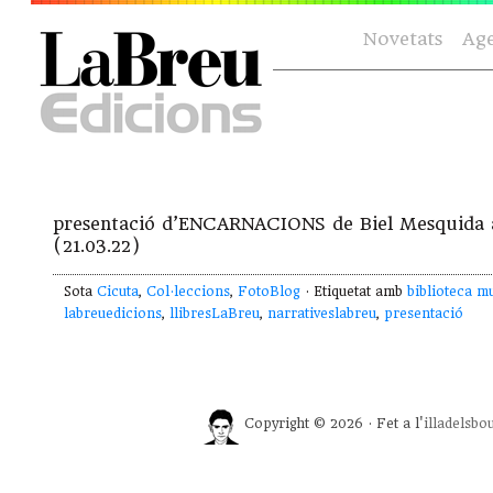
Novetats
Ag
presentació d’ENCARNACIONS de Biel Mesquida am
(21.03.22)
Sota
Cicuta
,
Col·leccions
,
FotoBlog
· Etiquetat amb
biblioteca mu
labreuedicions
,
llibresLaBreu
,
narrativeslabreu
,
presentació
Copyright © 2026 · Fet a l'
illadelsbo