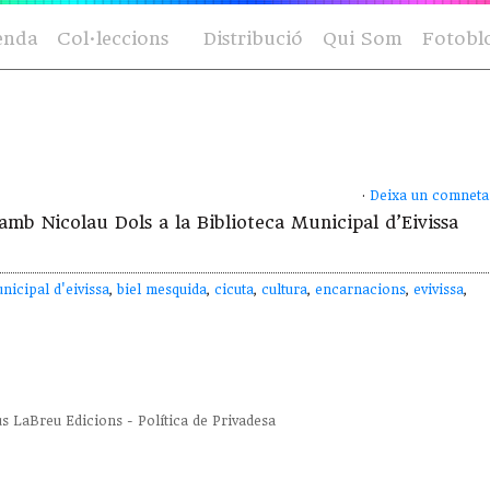
enda
Col·leccions
Distribució
Qui Som
Fotobl
·
Deixa un comneta
b Nicolau Dols a la Biblioteca Municipal d’Eivissa
nicipal d'eivissa
,
biel mesquida
,
cicuta
,
cultura
,
encarnacions
,
evivissa
,
us
LaBreu Edicions
-
Política de Privadesa