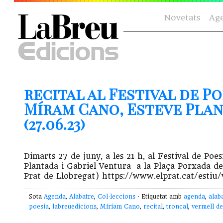
Novetats
Ag
recital al Festival de P
Míram Cano, Esteve Plan
(27.06.23)
Dimarts 27 de juny, a les 21 h, al Festival de Poe
Plantada i Gabriel Ventura a la Plaça Porxada de
Prat de Llobregat) https://www.elprat.cat/estiu/
Sota
Agenda
,
Alabatre
,
Col·leccions
· Etiquetat amb
agenda
,
alab
poesia
,
labreuedicions
,
Míriam Cano
,
recital
,
troncal
,
vermell de