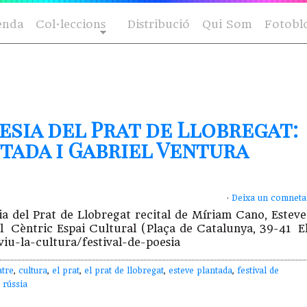
enda
Col·leccions
Distribució
Qui Som
Fotobl
oesia del Prat de Llobregat:
tada i Gabriel Ventura
·
Deixa un comneta
sia del Prat de Llobregat recital de Míriam Cano, Esteve
l Cèntric Espai Cultural (Plaça de Catalunya, 39-41 E
viu-la-cultura/festival-de-poesia
atre
,
cultura
,
el prat
,
el prat de llobregat
,
esteve plantada
,
festival de
 rússia