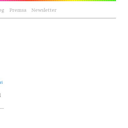
og
Premsa
Newsletter
ri
l