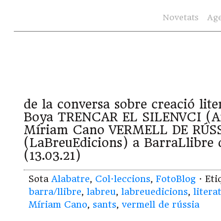
Novetats
Ag
de la conversa sobre creació lit
Boya TRENCAR EL SILENVCI (Ara
Míriam Cano VERMELL DE RÚS
(LaBreuEdicions) a BarraLlibre 
(13.03.21)
Sota
Alabatre
,
Col·leccions
,
FotoBlog
· Et
barra/llibre
,
labreu
,
labreuedicions
,
litera
Míriam Cano
,
sants
,
vermell de rússia