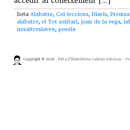
accedir al coneixement […]
Sota
Alabatre
,
Col·leccions
,
Diaris
,
Premsa
alabatre
,
el Tot solitari
,
joan de la vega
,
la
nosaltreslaveu
,
poesia
Copyright © 2026 · Fet a l'
illadelsbous
LaBreu Edicions
-
Po