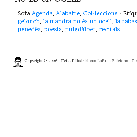
Sota
Agenda
,
Alabatre
,
Col·leccions
· Etiq
gelonch
,
la mandra no és un ocell
,
la raba
penedès
,
poesia
,
puigdàlber
,
recitals
Copyright © 2026 · Fet a l'
illadelsbous
LaBreu Edicions
-
Po