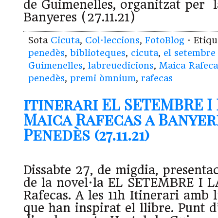
de Guimenelles, organitzat per l
Banyeres (27.11.21)
Sota
Cicuta
,
Col·leccions
,
FotoBlog
· Etiq
penedès
,
biblioteques
,
cicuta
,
el setembre 
Guimenelles
,
labreuedicions
,
Maica Rafeca
penedès
,
premi òmnium
,
rafecas
itinerari EL SETEMBRE I 
Maica Rafecas a Banyer
Penedès (27.11.21)
Dissabte 27, de migdia, presenta
de la novel·la EL SETEMBRE I L
Rafecas. A les 11h Itinerari amb l
que han inspirat el llibre. Punt d’