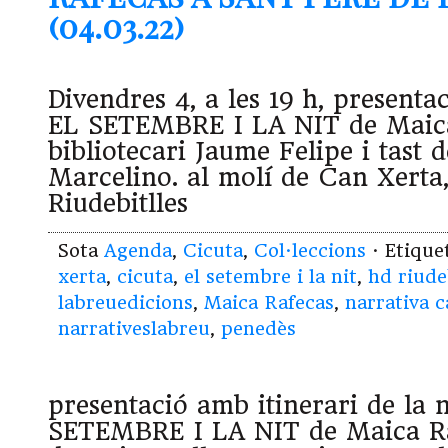
(04.03.22)
Divendres 4, a les 19 h, presentac
EL SETEMBRE I LA NIT de Maica
bibliotecari Jaume Felipe i tast 
Marcelino. al molí de Can Xerta
Riudebitlles
Sota
Agenda
,
Cicuta
,
Col·leccions
· Etiqu
xerta
,
cicuta
,
el setembre i la nit
,
hd riude
labreuedicions
,
Maica Rafecas
,
narrativa c
narrativeslabreu
,
penedès
presentació amb itinerari de la 
SETEMBRE I LA NIT de Maica Raf