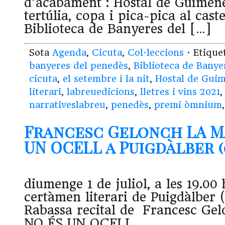
d’acabament : Hostal de Guimenel
tertúlia, copa i pica-pica al caste
Biblioteca de Banyeres del […]
Sota
Agenda
,
Cicuta
,
Col·leccions
· Etiqu
banyeres del penedès
,
Biblioteca de Banye
cicuta
,
el setembre i la nit
,
Hostal de Guim
literari
,
labreuedicions
,
lletres i vins 2021
narrativeslabreu
,
penedès
,
premi òmnium
Francesc Gelonch LA M
UN OCELL a Puigdàlber (0
diumenge 1 de juliol, a les 19.00
certàmen literari de Puigdàlber 
Rabassa recital de Francesc G
NO ÉS UN OCELL