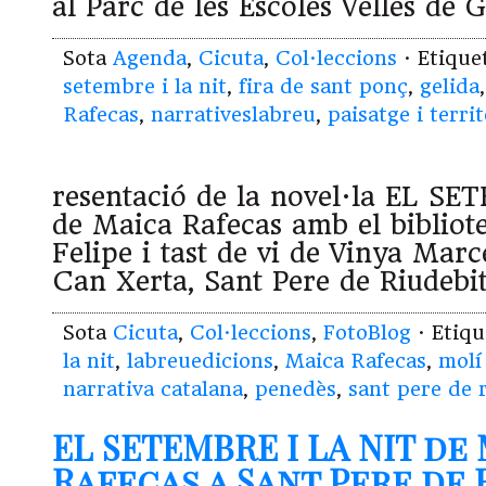
al Parc de les Escoles Velles de
Sota
Agenda
,
Cicuta
,
Col·leccions
· Etiqu
setembre i la nit
,
fira de sant ponç
,
gelida
Rafecas
,
narrativeslabreu
,
paisatge i territ
resentació de la novel·la EL S
de Maica Rafecas amb el bibliot
Felipe i tast de vi de Vinya Marc
Can Xerta, Sant Pere de Riudebit
Sota
Cicuta
,
Col·leccions
,
FotoBlog
· Etiq
la nit
,
labreuedicions
,
Maica Rafecas
,
molí
narrativa catalana
,
penedès
,
sant pere de r
EL SETEMBRE I LA NIT de
Rafecas a Sant Pere de 