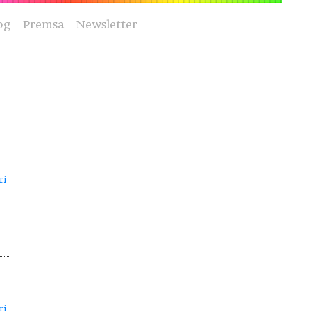
og
Premsa
Newsletter
ri
ri