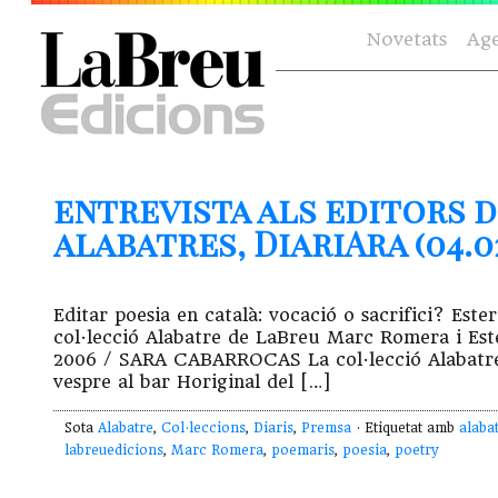
Novetats
Ag
entrevista als editors d
alabatres, DiariAra (04.02
Editar poesia en català: vocació o sacrifici? Es
col·lecció Alabatre de LaBreu Marc Romera i Este
2006 / SARA CABARROCAS La col·lecció Alabatre 
vespre al bar Horiginal del […]
Sota
Alabatre
,
Col·leccions
,
Diaris
,
Premsa
· Etiquetat amb
alaba
labreuedicions
,
Marc Romera
,
poemaris
,
poesia
,
poetry