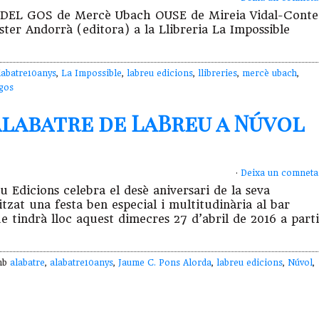
UI DEL GOS de Mercè Ubach OUSE de Mireia Vidal-Conte
ter Andorrà (editora) a la Llibreria La Impossible
labatre10anys
,
La Impossible
,
labreu edicions
,
llibreries
,
mercè ubach
,
 gos
 alabatre de LaBreu a Núvol
·
Deixa un comneta
u Edicions celebra el desè aniversari de la seva
itzat una festa ben especial i multitudinària al bar
e tindrà lloc aquest dimecres 27 d’abril de 2016 a parti
amb
alabatre
,
alabatre10anys
,
Jaume C. Pons Alorda
,
labreu edicions
,
Núvol
,