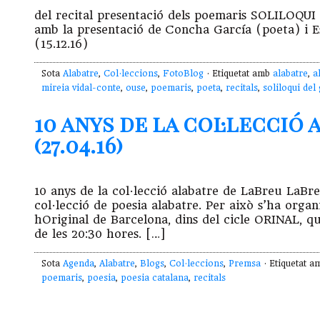
del recital presentació dels poemaris SOLILOQ
amb la presentació de Concha García (poeta) i Es
(15.12.16)
Sota
Alabatre
,
Col·leccions
,
FotoBlog
· Etiquetat amb
alabatre
,
a
mireia vidal-conte
,
ouse
,
poemaris
,
poeta
,
recitals
,
soliloqui del
10 anys de la col·lecció
(27.04.16)
10 anys de la col·lecció alabatre de LaBreu LaBre
col·lecció de poesia alabatre. Per això s’ha organ
hOriginal de Barcelona, dins del cicle ORINAL, qu
de les 20:30 hores. […]
Sota
Agenda
,
Alabatre
,
Blogs
,
Col·leccions
,
Premsa
· Etiquetat 
poemaris
,
poesia
,
poesia catalana
,
recitals