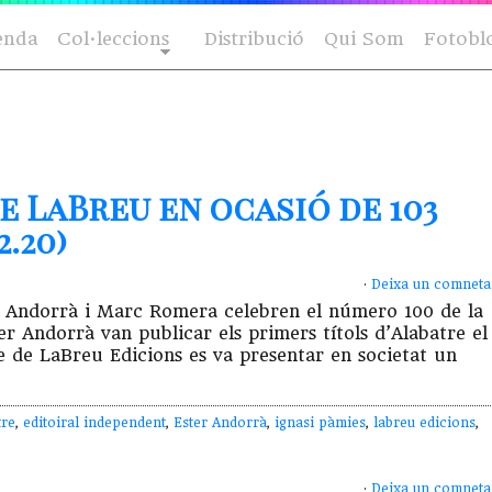
enda
Col·leccions
Distribució
Qui Som
Fotobl
e LaBreu en ocasió de 103
.20)
·
Deixa un comneta
ter Andorrà i Marc Romera celebren el número 100 de la
r Andorrà van publicar els primers títols d’Alabatre el
de LaBreu Edicions es va presentar en societat un
tre
,
editoiral independent
,
Ester Andorrà
,
ignasi pàmies
,
labreu edicions
,
·
Deixa un comneta