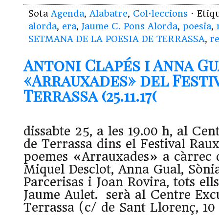
Sota
Agenda
,
Alabatre
,
Col·leccions
· Etiq
alorda
,
era
,
Jaume C. Pons Alorda
,
poesia
,
SETMANA DE LA POESIA DE TERRASSA
,
re
Antoni Clapés i Anna Gu
«Arrauxades» del Festi
Terrassa (25.11.17(
dissabte 25, a les 19.00 h, al Cen
de Terrassa dins el Festival Raux
poemes «Arrauxades» a càrrec d
Miquel Desclot, Anna Gual, Sòni
Parcerisas i Joan Rovira, tots ell
Jaume Aulet. serà al Centre Excu
Terrassa (c/ de Sant Llorenç, 1