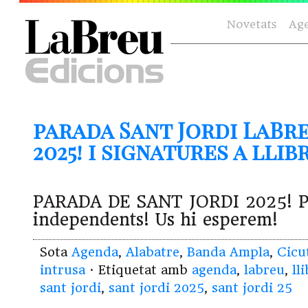
Novetats
Ag
parada Sant Jordi LaBr
2025! i signatures a llib
PARADA DE SANT JORDI 2025! Pa
independents! Us hi esperem!
Sota
Agenda
,
Alabatre
,
Banda Ampla
,
Cicu
intrusa
· Etiquetat amb
agenda
,
labreu
,
ll
sant jordi
,
sant jordi 2025
,
sant jordi 25