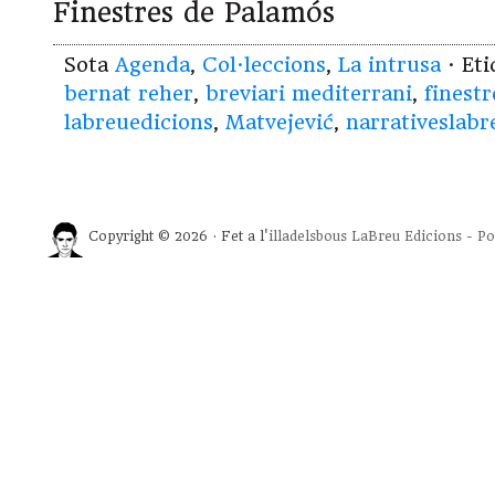
Finestres de Palamós
Sota
Agenda
,
Col·leccions
,
La intrusa
· Et
bernat reher
,
breviari mediterrani
,
finestr
labreuedicions
,
Matvejević
,
narrativeslabr
Copyright © 2026 · Fet a l'
illadelsbous
LaBreu Edicions
-
Po