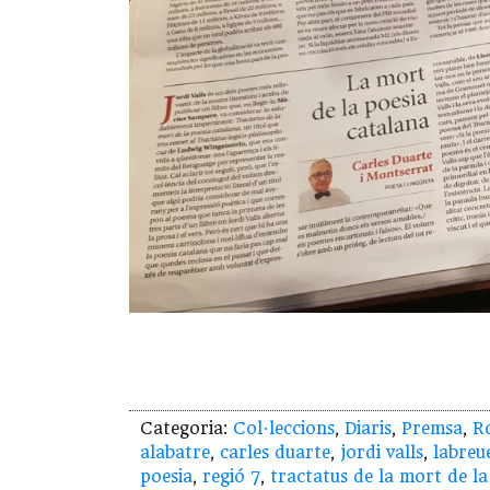
Categoria:
Col·leccions
,
Diaris
,
Premsa
,
R
alabatre
,
carles duarte
,
jordi valls
,
labreu
poesia
,
regió 7
,
tractatus de la mort de la