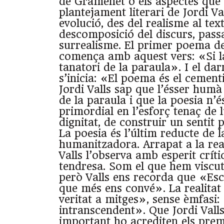
de Gramenet o els aspectes que 
plantejament literari de Jordi Val
evolució, des del realisme al tex
descomposició del discurs, pass
surrealisme. El primer poema de
comença amb aquest vers: «Si la
tanatori de la paraula». I el dar
s’inicia: «El poema és el cementi
Jordi Valls sap que l’ésser humà 
de la paraula i que la poesia n’
primordial en l’esforç tenaç de l
dignitat, de construir un sentit p
La poesia és l’últim reducte de 
humanitzadora. Arrapat a la real
Valls l’observa amb esperit crític
tendresa. Som el que hem viscut
però Valls ens recorda que «Es
que més ens convé». La realita
veritat a mitges», sense èmfasi: 
intranscendent». Que Jordi Vall
important ho acrediten els premi