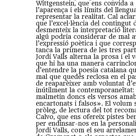
Wittgenstein, que ens convida a
l’aparença i els límits del llengu
representar la realitat. Cal aclar
que l’excel·lència del contingut
desmenteix la interpretació liter
algú podria considerar de mal a
l’expressió poètica i que corre
tanca la primera de les tres part
Jordi Valls alterna la prosa i el 
que hi ha una manera carrinclon
d’entendre la poesia catalana q
mal que quedés reclosa en el pas
de reaparèixer amb voluntat d’
inútilment la contemporaneïtat:
malmetin doncs els versos amab
encartonats i falsos». El volum
pròleg, de lectura del tot recom
Calvo, que ens ofereix pistes b
per endinsar-nos en la personali
Jordi Valls, com el seu arrelam