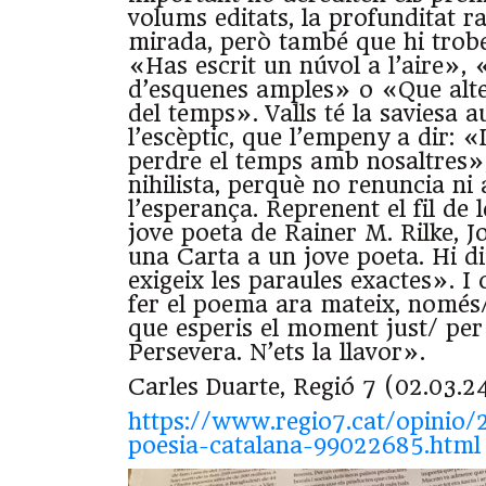
volums editats, la profunditat ra
mirada, però també que hi tro
«Has escrit un núvol a l’aire»,
d’esquenes amples» o «Que alte
del temps». Valls té la saviesa a
l’escèptic, que l’empeny a dir: «
perdre el temps amb nosaltres»
nihilista, perquè no renuncia ni 
l’esperança. Reprenent el fil de 
jove poeta de Rainer M. Rilke, Jo
una Carta a un jove poeta. Hi d
exigeix les paraules exactes». I
fer el poema ara mateix, només/ 
que esperis el moment just/ per 
Persevera. N’ets la llavor».
Carles Duarte, Regió 7 (02.03.2
https://www.regio7.cat/opinio
poesia-catalana-99022685.html