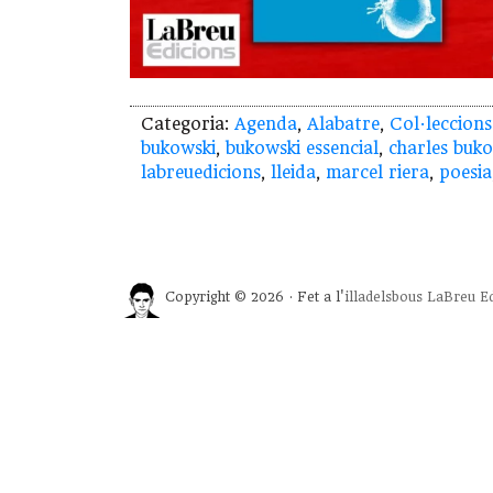
Categoria:
Agenda
,
Alabatre
,
Col·leccions
bukowski
,
bukowski essencial
,
charles buk
labreuedicions
,
lleida
,
marcel riera
,
poesia
Copyright © 2026 · Fet a l'
illadelsbous
LaBreu Ed