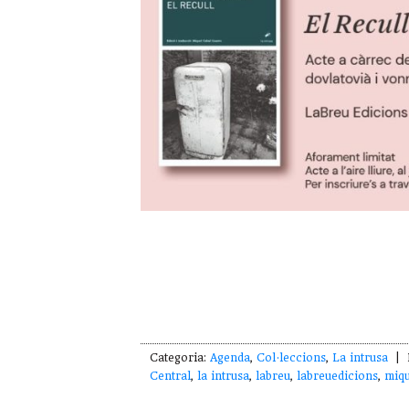
Categoria:
Agenda
,
Col·leccions
,
La intrusa
| E
Central
,
la intrusa
,
labreu
,
labreuedicions
,
miqu