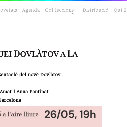
ovetats
Agenda
Col·leccions
Distribució
Qui 
uei Dovlàtov a La
esentació del novè Dovlàtov
 Amat i Anna Pantinat
 Barcelona