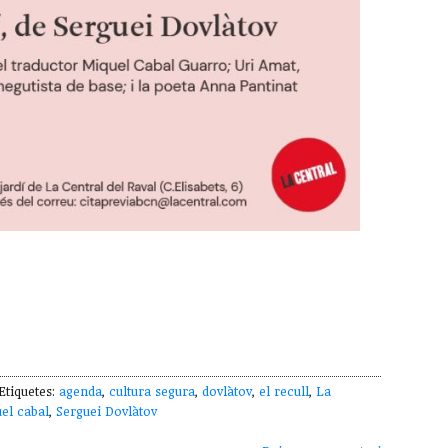
tiquetes:
agenda
,
cultura segura
,
dovlàtov
,
el recull
,
La
el cabal
,
Serguei Dovlàtov