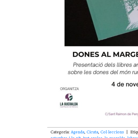
Categoria:
Agenda
,
Cicuta
,
Col·leccions
| Etiq