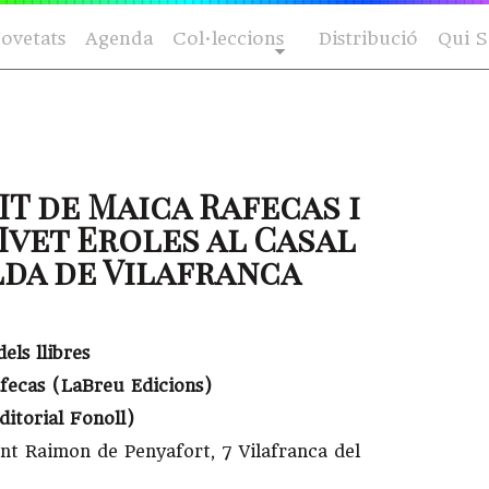
ovetats
Agenda
Col·leccions
Distribució
Qui 
IT de Maica Rafecas i
Ivet Eroles al Casal
da de Vilafranca
els llibres
fecas (LaBreu Edicions)
ditorial Fonoll)
nt Raimon de Penyafort, 7 Vilafranca del