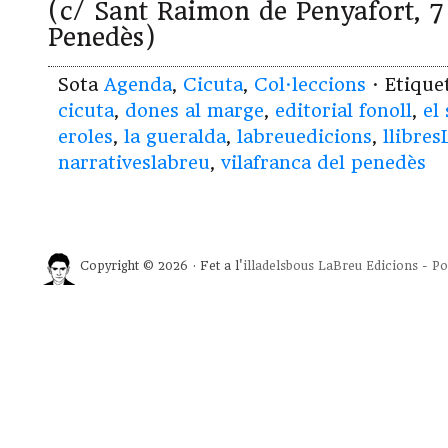
(c/ Sant Raimon de Penyafort, 7 
Penedès)
Sota
Agenda
,
Cicuta
,
Col·leccions
· Etiqu
cicuta
,
dones al marge
,
editorial fonoll
,
el
eroles
,
la gueralda
,
labreuedicions
,
llibre
narrativeslabreu
,
vilafranca del penedès
Copyright © 2026 · Fet a l'
illadelsbous
LaBreu Edicions
-
Po