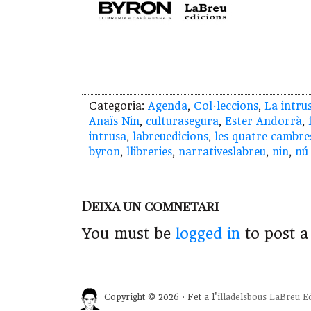
Categoria:
Agenda
,
Col·leccions
,
La intru
Anaïs Nin
,
culturasegura
,
Ester Andorrà
,
intrusa
,
labreuedicions
,
les quatre cambre
byron
,
llibreries
,
narrativeslabreu
,
nin
,
nú
Deixa un comnetari
You must be
logged in
to post 
Copyright © 2026 · Fet a l'
illadelsbous
LaBreu Ed