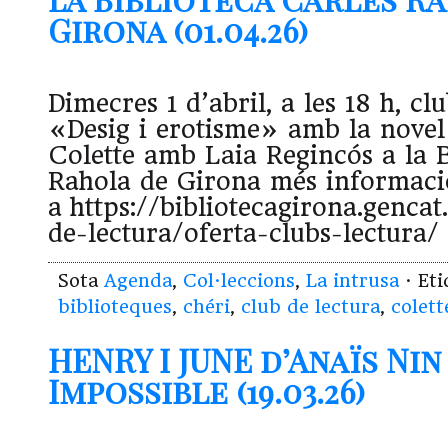
Girona (01.04.26)
Dimecres 1 d’abril, a les 18 h, cl
«Desig i erotisme» amb la nove
Colette amb Laia Regincós a la B
Rahola de Girona més informaci
a https://bibliotecagirona.gencat.
de-lectura/oferta-clubs-lectura/
Sota
Agenda
,
Col·leccions
,
La intrusa
· Et
biblioteques
,
chéri
,
club de lectura
,
colett
HENRY I JUNE d’Anaïs Nin
Impossible (19.03.26)