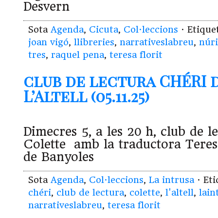
Desvern
Sota
Agenda
,
Cicuta
,
Col·leccions
· Etiqu
joan vigó
,
llibreries
,
narrativeslabreu
,
núri
tres
,
raquel pena
,
teresa florit
club de lectura CHÉRI 
L’Altell (05.11.25)
Dimecres 5, a les 20 h, club de 
Colette amb la traductora Teresa
de Banyoles
Sota
Agenda
,
Col·leccions
,
La intrusa
· Et
chéri
,
club de lectura
,
colette
,
l'altell
,
lain
narrativeslabreu
,
teresa florit