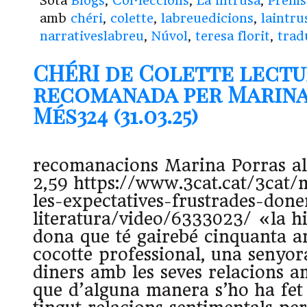
Sota
Blogs
,
Col·leccions
,
La intrusa
,
Prems
amb
chéri
,
colette
,
labreuedicions
,
laintru
narrativeslabreu
,
Núvol
,
teresa florit
,
trad
CHÉRI de Colette lect
recomanada per Marina
Més324 (31.03.25)
recomanacions Marina Porras a
2,59 https://www.3cat.cat/3cat/
les-expectatives-frustrades-don
literatura/video/6333023/ «la hi
dona que té gairebé cinquanta a
cocotte professional, una senyor
diners amb les seves relacions a
que d’alguna manera s’ho ha fet 