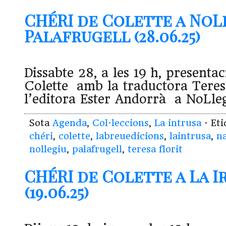
CHÉRI de Colette a NoL
Palafrugell (28.06.25)
Dissabte 28, a les 19 h, present
Colette amb la traductora Teresa
l’editora Ester Andorrà a NoLleg
Sota
Agenda
,
Col·leccions
,
La intrusa
· Et
chéri
,
colette
,
labreuedicions
,
laintrusa
,
na
nollegiu
,
palafrugell
,
teresa florit
CHÉRI de Colette a La 
(19.06.25)