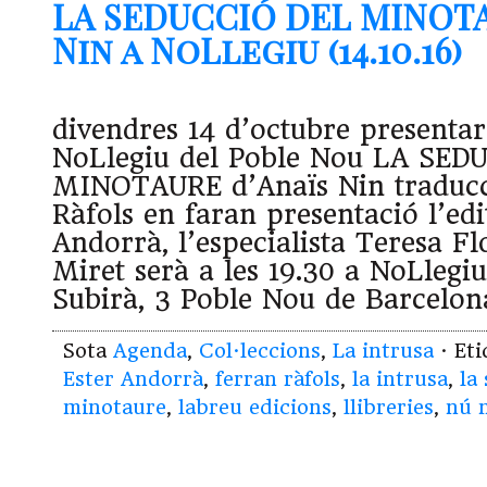
LA SEDUCCIÓ DEL MINOTA
Nin a NoLlegiu (14.10.16)
divendres 14 d’octubre presentar
NoLlegiu del Poble Nou LA SE
MINOTAURE d’Anaïs Nin traducc
Ràfols en faran presentació l’edi
Andorrà, l’especialista Teresa Flo
Miret serà a les 19.30 a NoLlegiu
Subirà, 3 Poble Nou de Barcelon
Sota
Agenda
,
Col·leccions
,
La intrusa
· Et
Ester Andorrà
,
ferran ràfols
,
la intrusa
,
la
minotaure
,
labreu edicions
,
llibreries
,
nú 