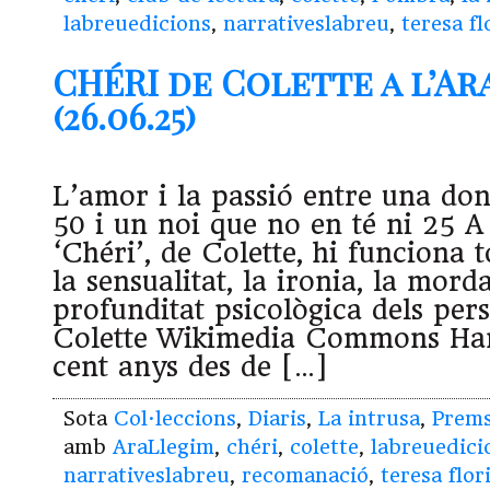
labreuedicions
,
narrativeslabreu
,
teresa fl
CHÉRI de Colette a l’A
(26.06.25)
L’amor i la passió entre una don
50 i un noi que no en té ni 25 A 
‘Chéri’, de Colette, hi funciona t
la sensualitat, la ironia, la morda
profunditat psicològica dels per
Colette Wikimedia Commons Han
cent anys des de […]
Sota
Col·leccions
,
Diaris
,
La intrusa
,
Prem
amb
AraLlegim
,
chéri
,
colette
,
labreuedici
narrativeslabreu
,
recomanació
,
teresa flor