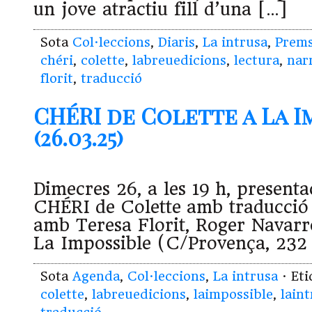
un jove atractiu fill d’una […]
Sota
Col·leccions
,
Diaris
,
La intrusa
,
Prem
chéri
,
colette
,
labreuedicions
,
lectura
,
nar
florit
,
traducció
CHÉRI de Colette a La I
(26.03.25)
Dimecres 26, a les 19 h, present
CHÉRI de Colette amb traducció 
amb Teresa Florit, Roger Navarr
La Impossible (C/Provença, 232
Sota
Agenda
,
Col·leccions
,
La intrusa
· Et
colette
,
labreuedicions
,
laimpossible
,
lain