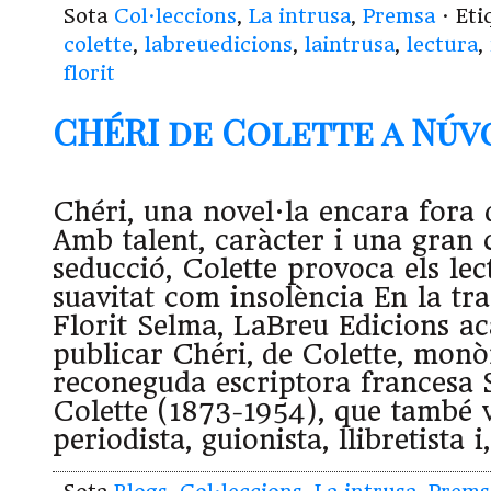
Sota
Col·leccions
,
La intrusa
,
Premsa
· Et
colette
,
labreuedicions
,
laintrusa
,
lectura
,
florit
CHÉRI de Colette a Núvol
Chéri, una novel·la encara fora 
Amb talent, caràcter i una gran 
seducció, Colette provoca els le
suavitat com insolència En la tr
Florit Selma, LaBreu Edicions a
publicar Chéri, de Colette, mon
reconeguda escriptora francesa 
Colette (1873-1954), que també 
periodista, guionista, llibretista i