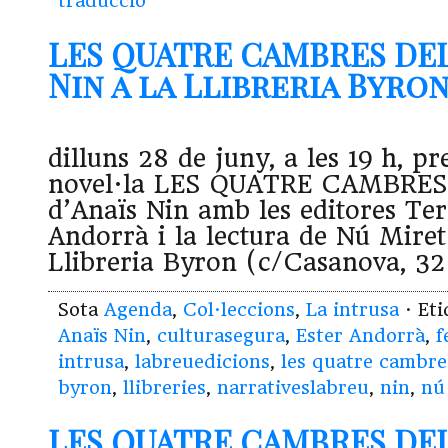
traducció
LES QUATRE CAMBRES DEL
Nin a la Llibreria Byron 
dilluns 28 de juny, a les 19 h, pr
novel·la LES QUATRE CAMBRE
d’Anaïs Nin amb les editores Tere
Andorrà i la lectura de Nú Miret
Llibreria Byron (c/Casanova, 
Sota
Agenda
,
Col·leccions
,
La intrusa
· Et
Anaïs Nin
,
culturasegura
,
Ester Andorrà
,
f
intrusa
,
labreuedicions
,
les quatre cambre
byron
,
llibreries
,
narrativeslabreu
,
nin
,
nú
LES QUATRE CAMBRES DEL