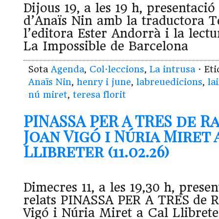
Dijous 19, a les 19 h, presentac
d’Anaïs Nin amb la traductora Te
l’editora Ester Andorrà i la lect
La Impossible de Barcelona
Sota
Agenda
,
Col·leccions
,
La intrusa
· Et
Anaïs Nin
,
henry i june
,
labreuedicions
,
la
nú miret
,
teresa florit
PINASSA PER A TRES de R
Joan Vigó i Núria Miret 
Llibreter (11.02.26)
Dimecres 11, a les 19,30 h, presen
relats PINASSA PER A TRES de R
Vigó i Núria Miret a Cal Llibrete