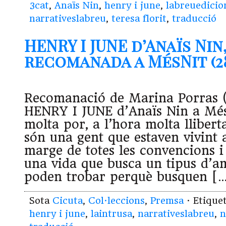
3cat
,
Anaïs Nin
,
henry i june
,
labreuedicio
narrativeslabreu
,
teresa florit
,
traducció
HENRY I JUNE d’Anaïs Nin
recomanada a MésNit (28
Recomanació de Marina Porras (
HENRY I JUNE d’Anaïs Nin a Més
molta por, a l’hora molta lliber
són una gent que estaven vivint 
marge de totes les convencions i 
una vida que busca un tipus d’
poden trobar perquè busquen [
Sota
Cicuta
,
Col·leccions
,
Premsa
· Etique
henry i june
,
laintrusa
,
narrativeslabreu
,
n