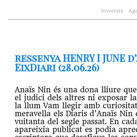
Novetats
Ag
ressenya HENRY I JUNE d’
EixDiari (28.06.26)
Anaïs Nin és una dona lliure qu
el judici dels altres ni exposar l
la llum Vam llegir amb curiositat
meravella els Diaris d’Anaïs Nin 
vuitanta del segle passat. En ca
apareixia publicat es podia apr