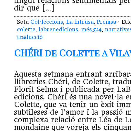
tingut relacions sentimentals pe
dir que […]
Sota
Col·leccions
,
La intrusa
,
Premsa
· Et
colette
,
labreuedicions
,
més324
,
narrative
traducció
CHÉRI de Colette a Vilaw
Aquesta setmana entrant arribarà
llibreries Chéri, de Colette, tra
Florit Selma i publicada per La
edicions. Chéri és una novel·la 
Colette, que va tenir un èxit imm
subtileses de l’amor i la passió 
complexa relació entre Léa de L
mondaine que voreja els cinquant