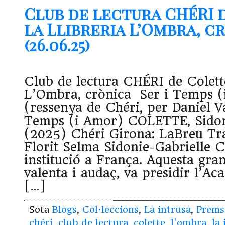
Club de lectura CHÉRI 
la Llibreria L’Ombra, c
(26.06.25)
Club de lectura CHÉRI de Colette
L’Ombra, crònica Ser i Temps (
(ressenya de Chéri, per Daniel V
Temps (i Amor) COLETTE, Sidon
(2025) Chéri Girona: LaBreu Tr
Florit Selma Sidonie-Gabrielle C
institució a França. Aquesta gra
valenta i audaç, va presidir l’A
[…]
Sota
Blogs
,
Col·leccions
,
La intrusa
,
Prems
chéri
,
club de lectura
,
colette
,
l'ombra
,
la