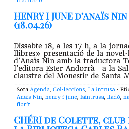
traducció
HENRY I JUNE d’Anaïs Nin
(18.04.26)
Dissabte 18, a les 17 h, a la jorn
llibres» presentació de la nove
d’Anaïs Nin amb la traductora Te
l’editora Ester Andorrà a la Sal
claustre del Monestir de Santa
Sota
Agenda
,
Col·leccions
,
La intrusa
· Et
Anaïs Nin
,
henry i june
,
laintrusa
,
lladó
,
na
florit
CHÉRI de Colette, club 
la Biblioteca Carles R