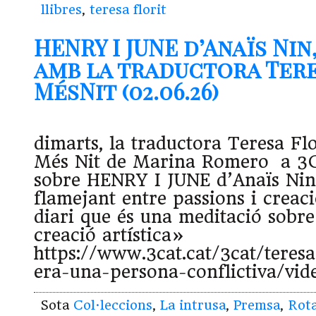
llibres
,
teresa florit
HENRY I JUNE d’Anaïs Ni
amb la traductora Tere
MésNit (02.06.26)
dimarts, la traductora Teresa Flo
Més Nit de Marina Romero a 3C
sobre HENRY I JUNE d’Anaïs Nin.
flamejant entre passions i creaci
diari que és una meditació sobre
creació artística»
https://www.3cat.cat/3cat/teresa
era-una-persona-conflictiva/vi
Sota
Col·leccions
,
La intrusa
,
Premsa
,
Rota