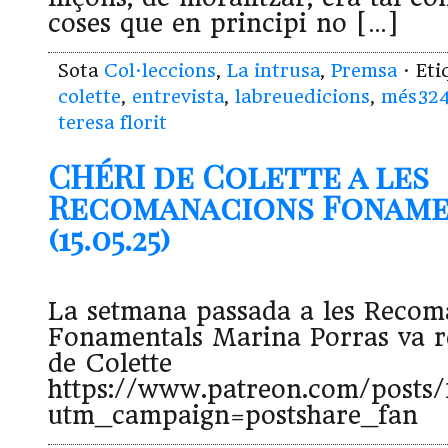
coses que en principi no […]
Sota
Col·leccions
,
La intrusa
,
Premsa
· Et
colette
,
entrevista
,
labreuedicions
,
més32
teresa florit
CHÉRI de Colette a les
Recomanacions Foname
(15.05.25)
La setmana passada a les Recom
Fonamentals Marina Porras va
de Colette
https://www.patreon.com/posts
utm_campaign=postshare_fan