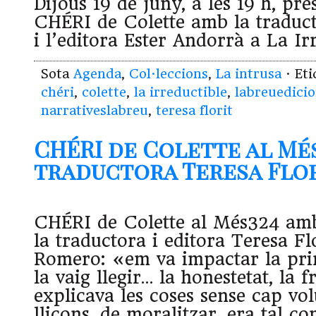
Dijous 19 de juny, a les 19 h, pre
CHÉRI de Colette amb la traduct
i l’editora Ester Andorrà a La Ir
Sota
Agenda
,
Col·leccions
,
La intrusa
· Et
chéri
,
colette
,
la irreductible
,
labreuedici
narrativeslabreu
,
teresa florit
CHÉRI de Colette al Més
traductora Teresa Florit
CHÉRI de Colette al Més324 amb
la traductora i editora Teresa F
Romero: «em va impactar la pr
la vaig llegir… la honestetat, la
explicava les coses sense cap vo
lliçons, de moralitzar, era tal co