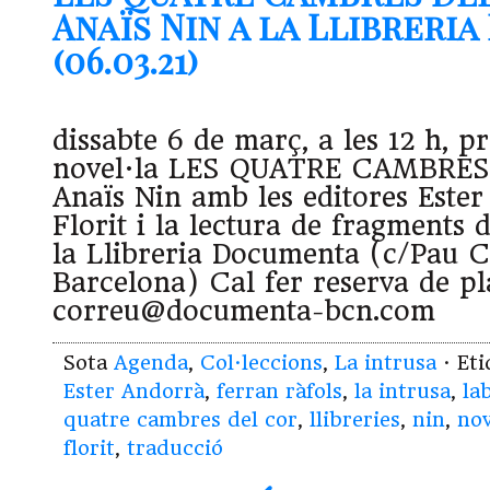
Anaïs Nin a la Llibreri
(06.03.21)
dissabte 6 de març, a les 12 h, p
novel·la LES QUATRE CAMBRES
Anaïs Nin amb les editores Ester
Florit i la lectura de fragments 
la Llibreria Documenta (c/Pau Cl
Barcelona) Cal fer reserva de pl
correu@documenta-bcn.com
Sota
Agenda
,
Col·leccions
,
La intrusa
· Et
Ester Andorrà
,
ferran ràfols
,
la intrusa
,
la
quatre cambres del cor
,
llibreries
,
nin
,
nov
florit
,
traducció