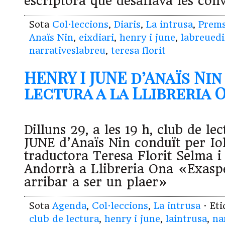
escriptora que desafiava les con
Sota
Col·leccions
,
Diaris
,
La intrusa
,
Prem
Anaïs Nin
,
eixdiari
,
henry i june
,
labreuedi
narrativeslabreu
,
teresa florit
HENRY I JUNE d’Anaïs Nin
lectura a la Llibreria On
Dilluns 29, a les 19 h, club de l
JUNE d’Anaïs Nin conduït per Iol
traductora Teresa Florit Selma i 
Andorrà a Llibreria Ona «Exasp
arribar a ser un plaer»
Sota
Agenda
,
Col·leccions
,
La intrusa
· Et
club de lectura
,
henry i june
,
laintrusa
,
na