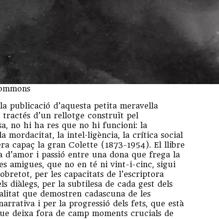
Commons
la publicació d’aquesta petita meravella
s tractés d’un rellotge construït pel
, no hi ha res que no hi funcioni: la
la mordacitat, la intel·ligència, la crítica social
era capaç la gran Colette (1873-1954). El llibre
 d’amor i passió entre una dona que frega la
ves amigues, que no en té ni vint-i-cinc, sigui
bretot, per les capacitats de l’escriptora
ls diàlegs, per la subtilesa de cada gest dels
ealitat que demostren cadascuna de les
arrativa i per la progressió dels fets, que està
 que deixa fora de camp moments crucials de