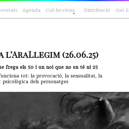
ovetats
Agenda
Col·leccions
Distribució
Qui 
 l’AraLlegim (26.06.25)
e frega els 50 i un noi que no en té ni 25
funciona tot: la provocació, la sensualitat, la
t psicològica dels personatges