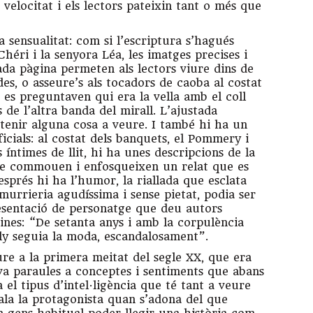
 velocitat i els lectors pateixin tant o més que
a sensualitat: com si l’escriptura s’hagués
Chéri i la senyora Léa, les imatges precises i
ada pàgina permeten als lectors viure dins de
es, o asseure’s als tocadors de caoba al costat
 es preguntaven qui era la vella amb el coll
 de l’altra banda del mirall. L’ajustada
 tenir alguna cosa a veure. I també hi ha un
ficials: al costat dels banquets, el Pommery i
s íntimes de llit, hi ha unes descripcions de la
que commouen i enfosqueixen un relat que es
esprés hi ha l’humor, la riallada que esclata
murrieria agudíssima i sense pietat, podia ser
esentació de personatge que deu autors
gines: “De setanta anys i amb la corpulència
ily seguia la moda, escandalosament”.
re a la primera meitat del segle XX, que era
va paraules a conceptes i sentiments que abans
 el tipus d’intel·ligència que té tant a veure
gala la protagonista quan s’adona del que