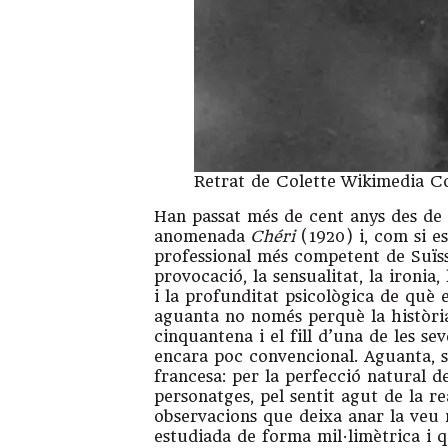
Retrat de Colette
Wikimedia 
Han passat més de cent anys des de 
anomenada
Chéri
(1920) i, com si e
professional més competent de Suïssa
provocació, la sensualitat, la ironia, 
i la profunditat psicològica de què 
aguanta no només perquè la història
cinquantena i el fill d’una de les se
encara poc convencional. Aguanta, so
francesa: per la perfecció natural de
personatges, pel sentit agut de la r
observacions que deixa anar la veu n
estudiada de forma mil·limètrica i