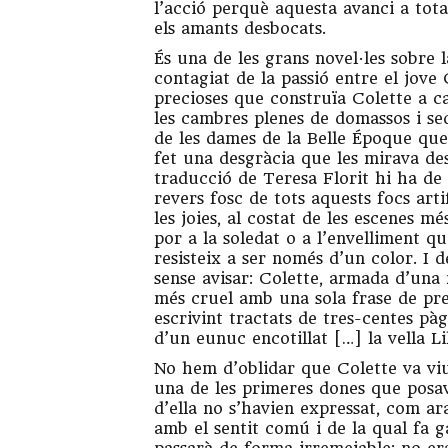
l’acció perquè aquesta avanci a tota
els amants desbocats.
És una de les grans novel·les sobre l
contagiat de la passió entre el jove 
precioses que construïa Colette a c
les cambres plenes de domassos i sed
de les dames de la Belle Époque que
fet una desgràcia que les mirava des
traducció de Teresa Florit hi ha de
revers fosc de tots aquests focs arti
les joies, al costat de les escenes mé
por a la soledat o a l’envelliment 
resisteix a ser només d’un color. I d
sense avisar: Colette, armada d’una 
més cruel amb una sola frase de pr
escrivint tractats de tres-centes pà
d’un eunuc encotillat […] la vella L
No hem d’oblidar que Colette va viu
una de les primeres dones que posa
d’ella no s’havien expressat, com ara
amb el sentit comú i de la qual fa 