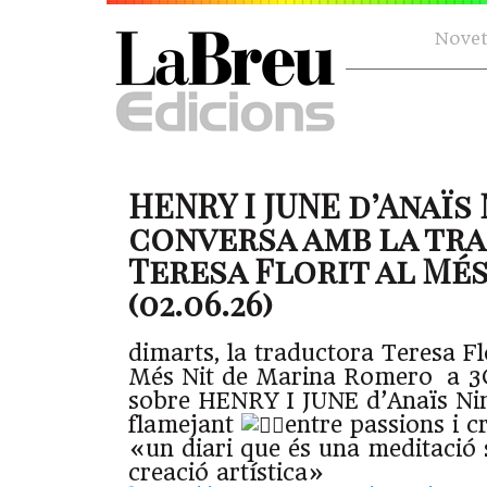
Novet
HENRY I JUNE d’Anaïs 
conversa amb la tr
Teresa Florit al Mé
(02.06.26)
dimarts, la traductora Teresa Flo
Més Nit de Marina Romero a 3C
sobre HENRY I JUNE d’Anaïs Nin.
flamejant
entre passions i cr
«un diari que és una meditació 
creació artística»