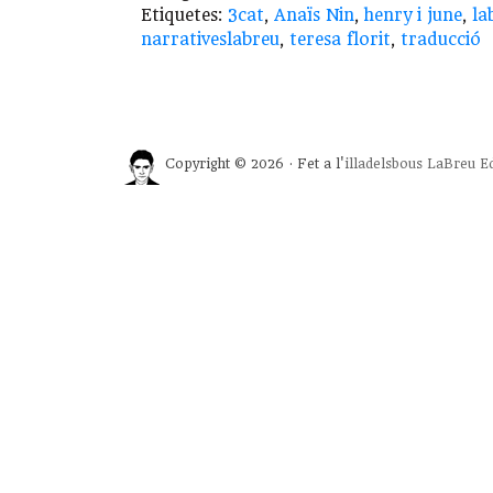
Etiquetes:
3cat
,
Anaïs Nin
,
henry i june
,
la
narrativeslabreu
,
teresa florit
,
traducció
Copyright © 2026 · Fet a l'
illadelsbous
LaBreu Ed