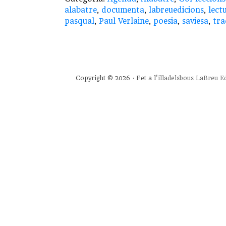
alabatre
,
documenta
,
labreuedicions
,
lect
pasqual
,
Paul Verlaine
,
poesia
,
saviesa
,
tra
Copyright © 2026 · Fet a l'
illadelsbous
LaBreu Ed